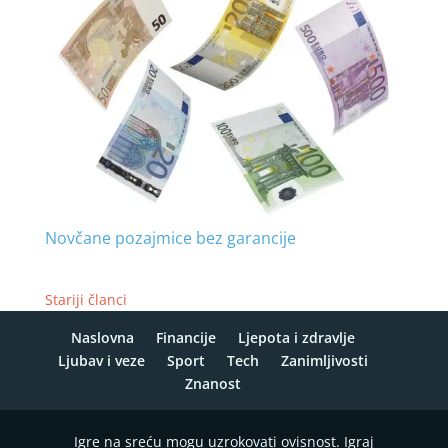
Novčane pozajmice bez garancije
Stariji članci
Naslovna
Financije
Ljepota i zdravlje
Ljubav i veze
Sport
Tech
Zanimljivosti
Znanost
Igre na sreću mogu uzrokovati ovisnost. Igraj