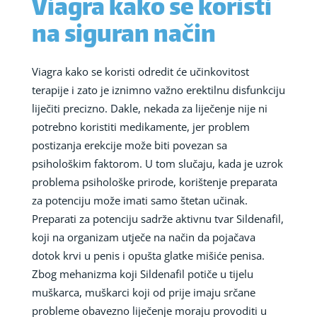
Viagra kako se koristi
na siguran način
Viagra kako se koristi odredit će učinkovitost
terapije i zato je iznimno važno erektilnu disfunkciju
liječiti precizno. Dakle, nekada za liječenje nije ni
potrebno koristiti medikamente, jer problem
postizanja erekcije može biti povezan sa
psihološkim faktorom. U tom slučaju, kada je uzrok
problema psihološke prirode, korištenje preparata
za potenciju može imati samo štetan učinak.
Preparati za potenciju sadrže aktivnu tvar Sildenafil,
koji na organizam utječe na način da pojačava
dotok krvi u penis i opušta glatke mišiće penisa.
Zbog mehanizma koji Sildenafil potiče u tijelu
muškarca, muškarci koji od prije imaju srčane
probleme obavezno liječenje moraju provoditi u