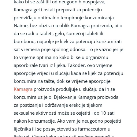
kako bi se zaštitili od neugodnih nuspojava,
Kamagra gel i ostali preparati za potenciju
predviđaju optimalno tempiranje konzumiranja.
Naime, bez obzira na oblik Kamagra proizvoda, bilo
da se radi o tableti, gelu, šumećoj tableti ili
bombonu, najbolje je lijek za potenciju konzumirati
sat vremena prije spolnog odnosa. To je važno jer je
to vrijeme optimalno kako bi se u organizmu
apsorbirale tvari iz lijeka. Također, ovo vrijeme
apsorpcije vrijedi u slučaju kada se lijek za potenciju
konzumira na tašte, dok se vrijeme apsorpcije
Kamagra
proizvoda produljuje u slučaju da ih se
konzumira uz jelo. Djelovanje Kamagra proizvoda
za postizanje i održavanje erekcije tijekom
seksualne aktivnosti može se osjetiti i do 10 sati
nakon konzumacije. Ako vam je neugodno posjetiti
liječnika ili se posavjetovati sa farmaceutom u
ljekarni, Viagra kako se koristi možete pronaći u