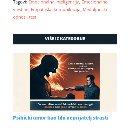
Tagovi:
Emocionalna inteligencija
,
Emocionalne
vještine
,
Empatijska komunikacija
,
Međuljudski
odnosi
,
test
VIŠE IZ KATEGORIJE
Psihički umor kao tihi neprijatelj strasti