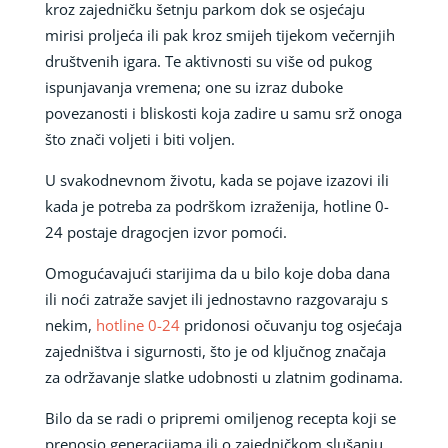
kroz zajedničku šetnju parkom dok se osjećaju
mirisi proljeća ili pak kroz smijeh tijekom večernjih
društvenih igara. Te aktivnosti su više od pukog
ispunjavanja vremena; one su izraz duboke
povezanosti i bliskosti koja zadire u samu srž onoga
što znači voljeti i biti voljen.
U svakodnevnom životu, kada se pojave izazovi ili
kada je potreba za podrškom izraženija, hotline 0-
24 postaje dragocjen izvor pomoći.
Omogućavajući starijima da u bilo koje doba dana
ili noći zatraže savjet ili jednostavno razgovaraju s
nekim,
hotline 0-24
pridonosi očuvanju tog osjećaja
zajedništva i sigurnosti, što je od ključnog značaja
za održavanje slatke udobnosti u zlatnim godinama.
Bilo da se radi o pripremi omiljenog recepta koji se
prenosio generacijama ili o zajedničkom slušanju