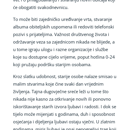
će obogatiti svakodnevnicu.
To može biti zajedničko uređivanje vrta, stvaranje
albuma obiteljskih uspomena ili redoviti telefonski
pozivi s prijateljima. Važnost društvenog života i
održavanje veza sa zajednicom nikada ne blijede, a
u tome igraju ulogu i razne organizacije i službe
koje su dostupne cijelo vrijeme, poput hotlina 0-24
koji pružaju podršku starijim osobama.
Kroz slatku udobnost, starije osobe nalaze smisao u
malim stvarima koje čine svaki dan vrijednim
življenja. Tajna dugovječne sreće leži u tome što
nikada nije kasno za otkrivanje novih ili ponovno
iskorištavanje starih izvora ljubavi i radosti. I dok se
tijelo može mijenjati s godinama, duh i sposobnost
osjećanja i dijeljenja ljubavi ostaju vječni. U zlatnim
godinama, miris ljubavi je onaj nepogrešivi trag koji