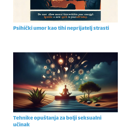
Psihički umor kao tihi neprijatelj strasti
Tehnike opuštanja za bolji seksualni
učinak