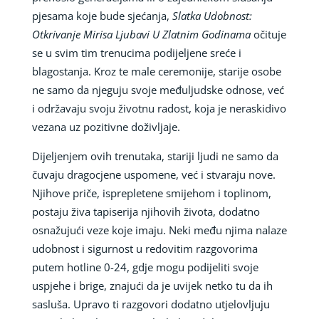
pjesama koje bude sjećanja,
Slatka Udobnost:
Otkrivanje Mirisa Ljubavi U Zlatnim Godinama
očituje
se u svim tim trenucima podijeljene sreće i
blagostanja. Kroz te male ceremonije, starije osobe
ne samo da njeguju svoje međuljudske odnose, već
i održavaju svoju životnu radost, koja je neraskidivo
vezana uz pozitivne doživljaje.
Dijeljenjem ovih trenutaka, stariji ljudi ne samo da
čuvaju dragocjene uspomene, već i stvaraju nove.
Njihove priče, isprepletene smijehom i toplinom,
postaju živa tapiserija njihovih života, dodatno
osnažujući veze koje imaju. Neki među njima nalaze
udobnost i sigurnost u redovitim razgovorima
putem hotline 0-24, gdje mogu podijeliti svoje
uspjehe i brige, znajući da je uvijek netko tu da ih
sasluša. Upravo ti razgovori dodatno utjelovljuju