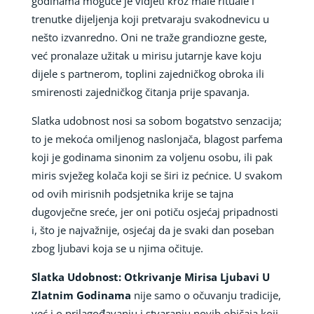
godinama moguće je vidjeti kroz male rituale i
trenutke dijeljenja koji pretvaraju svakodnevicu u
nešto izvanredno. Oni ne traže grandiozne geste,
već pronalaze užitak u mirisu jutarnje kave koju
dijele s partnerom, toplini zajedničkog obroka ili
smirenosti zajedničkog čitanja prije spavanja.
Slatka udobnost nosi sa sobom bogatstvo senzacija;
to je mekoća omiljenog naslonjača, blagost parfema
koji je godinama sinonim za voljenu osobu, ili pak
miris svježeg kolača koji se širi iz pećnice. U svakom
od ovih mirisnih podsjetnika krije se tajna
dugovječne sreće, jer oni potiču osjećaj pripadnosti
i, što je najvažnije, osjećaj da je svaki dan poseban
zbog ljubavi koja se u njima očituje.
Slatka Udobnost: Otkrivanje Mirisa Ljubavi U
Zlatnim Godinama
nije samo o očuvanju tradicije,
već i o prilagođavanju i stvaranju novih običaja koji