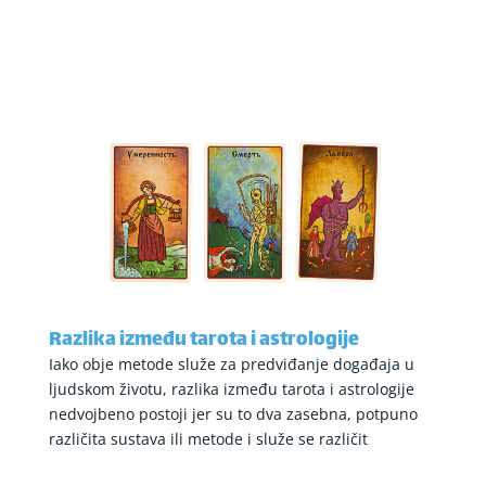
Razlika između tarota i astrologije
Iako obje metode služe za predviđanje događaja u
ljudskom životu, razlika između tarota i astrologije
nedvojbeno postoji jer su to dva zasebna, potpuno
različita sustava ili metode i služe se različit