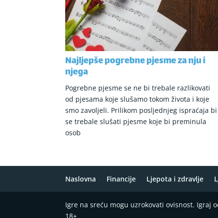
Najljepše pogrebne pjesme za nju i
njega
Pogrebne pjesme se ne bi trebale razlikovati
od pjesama koje slušamo tokom života i koje
smo zavoljeli. Prilikom posljednjeg ispraćaja bi
se trebale slušati pjesme koje bi preminula
osob
Naslovna
Financije
Ljepota i zdravlje
L
Igre na sreću mogu uzrokovati ovisnost. Igraj
18+