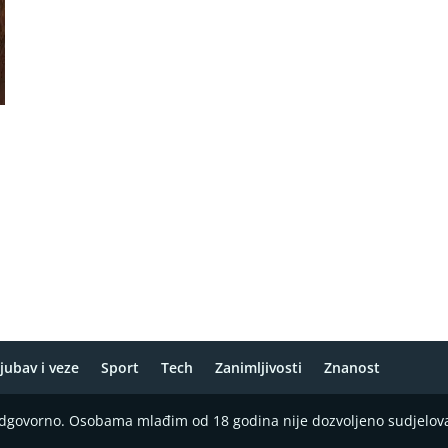
jubav i veze
Sport
Tech
Zanimljivosti
Znanost
 odgovorno. Osobama mlađim od 18 godina nije dozvoljeno sudjelov