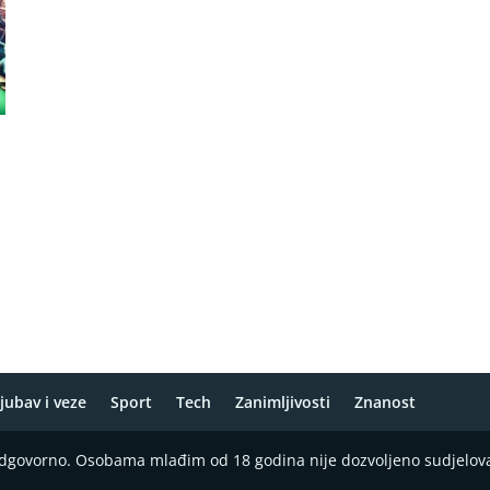
jubav i veze
Sport
Tech
Zanimljivosti
Znanost
 odgovorno. Osobama mlađim od 18 godina nije dozvoljeno sudjelov