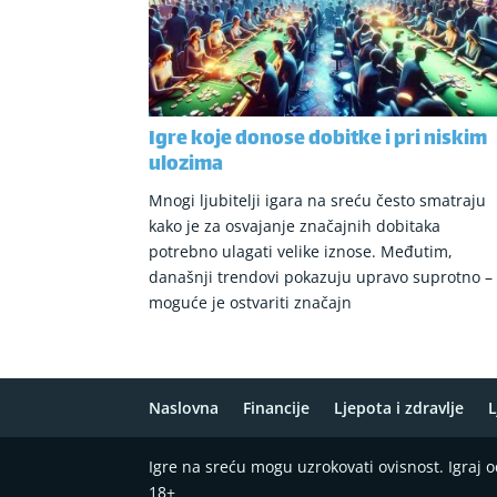
Igre koje donose dobitke i pri niskim
ulozima
Mnogi ljubitelji igara na sreću često smatraju
kako je za osvajanje značajnih dobitaka
potrebno ulagati velike iznose. Međutim,
današnji trendovi pokazuju upravo suprotno –
moguće je ostvariti značajn
Naslovna
Financije
Ljepota i zdravlje
L
Igre na sreću mogu uzrokovati ovisnost. Igraj
18+