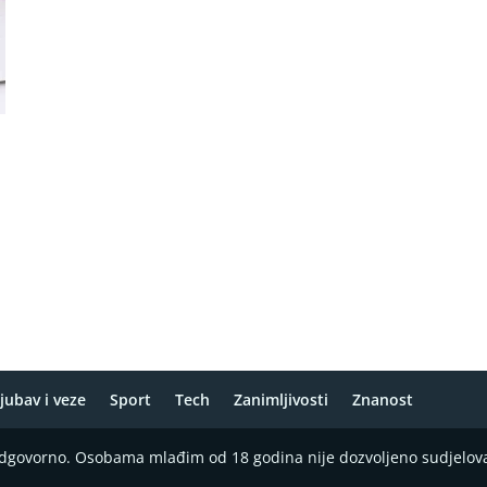
jubav i veze
Sport
Tech
Zanimljivosti
Znanost
 odgovorno. Osobama mlađim od 18 godina nije dozvoljeno sudjelov