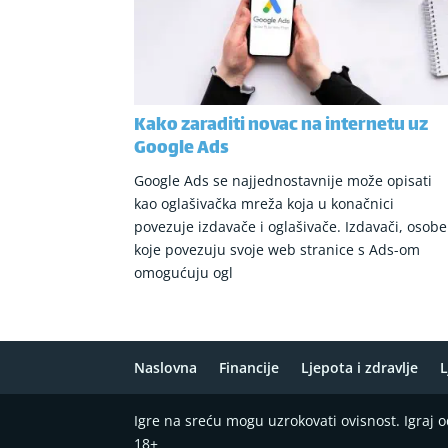
Kako zaraditi novac na internetu uz
Google Ads
Google Ads se najjednostavnije može opisati
kao oglašivačka mreža koja u konačnici
povezuje izdavače i oglašivače. Izdavači, osobe
koje povezuju svoje web stranice s Ads-om
omogućuju ogl
Naslovna
Financije
Ljepota i zdravlje
L
Igre na sreću mogu uzrokovati ovisnost. Igraj
18+