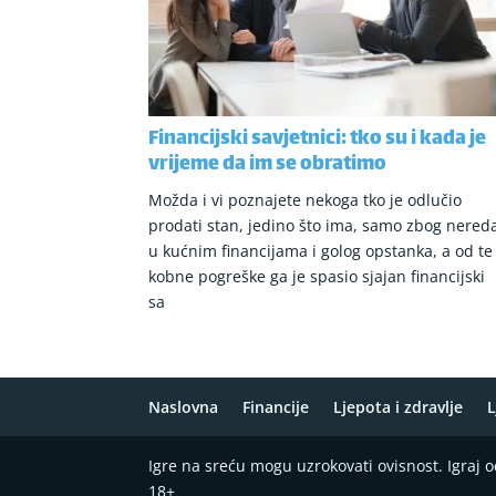
Financijski savjetnici: tko su i kada je
vrijeme da im se obratimo
Možda i vi poznajete nekoga tko je odlučio
prodati stan, jedino što ima, samo zbog nered
u kućnim financijama i golog opstanka, a od te
kobne pogreške ga je spasio sjajan financijski
sa
Naslovna
Financije
Ljepota i zdravlje
L
Igre na sreću mogu uzrokovati ovisnost. Igraj
18+