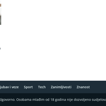
a
jubav i veze
Sport
Tech
Zanimljivosti
Znanost
 odgovorno. Osobama mlađim od 18 godina nije dozvoljeno sudjelov