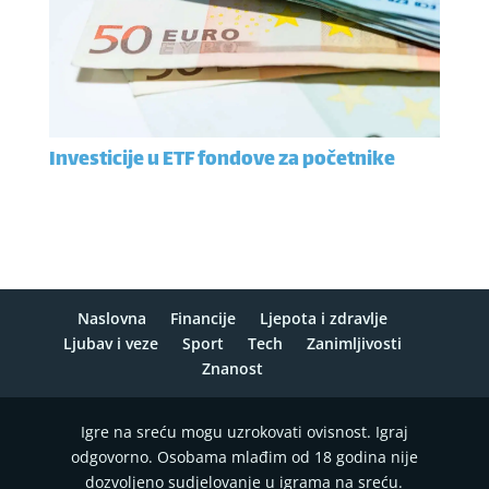
Investicije u ETF fondove za početnike
Naslovna
Financije
Ljepota i zdravlje
Ljubav i veze
Sport
Tech
Zanimljivosti
Znanost
Igre na sreću mogu uzrokovati ovisnost. Igraj
odgovorno. Osobama mlađim od 18 godina nije
dozvoljeno sudjelovanje u igrama na sreću.