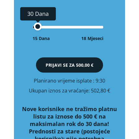
30 Dana
15 Dana
18 Mjeseci
PRIJAVI SE ZA
500,00 €
Planirano vrijeme isplate
: 9:30
Ukupan iznos za vraćanje:
502,80 €
Nove korisnike ne tražimo platnu
listu za iznose do 500 € na
maksimalan rok do 30 dana!
Prednosti za stare (postojeće
korisnike):
nije potrebna