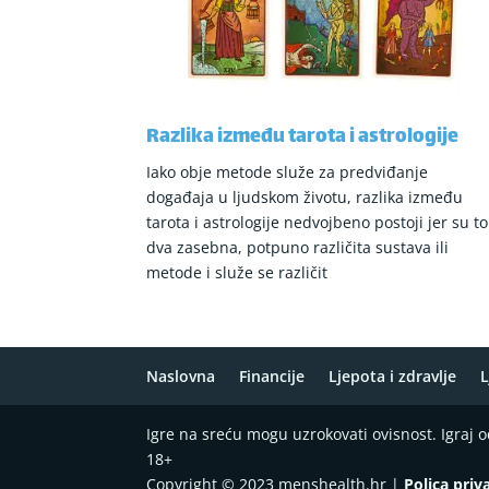
Razlika između tarota i astrologije
Iako obje metode služe za predviđanje
događaja u ljudskom životu, razlika između
tarota i astrologije nedvojbeno postoji jer su to
dva zasebna, potpuno različita sustava ili
metode i služe se različit
Naslovna
Financije
Ljepota i zdravlje
L
Igre na sreću mogu uzrokovati ovisnost. Igraj
18+
Copyright © 2023 menshealth.hr |
Polica priv