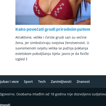
Kako povećati grudi prirodnim putem
Atraktivne, velike i čvrste grudi san su većine
žena, jer simboliziraju svojstva ženstvenosti. U
suvremenom svijetu velika se pažnja poklanja
estetskom poboljšanju tijela. Jasno je da fizički
izgled ž
jubav i veze
Sport
Tech
Zanimljivosti
Znanost
 odgovorno. Osobama mlađim od 18 godina nije dozvoljeno sudjelov
atnosti