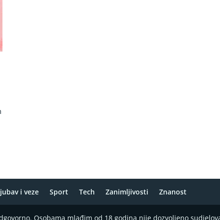
m
jubav i veze
Sport
Tech
Zanimljivosti
Znanost
 odgovorno. Osobama mlađim od 18 godina nije dozvoljeno sudjelov