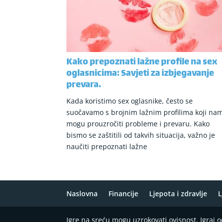
Kako prepoznati lažne profile na sex
oglasnicima: Savjeti za izbjegavanje
prevara.
Kada koristimo sex oglasnike, često se
suočavamo s brojnim lažnim profilima koji na
mogu prouzročiti probleme i prevaru. Kako
bismo se zaštitili od takvih situacija, važno je
naučiti prepoznati lažne
Naslovna
Financije
Ljepota i zdravlje
L
Igre na sreću mogu uzrokovati ovisnost. Igraj