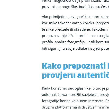
velika mogućnost da je profil lažan. Tako
pravopisne pogreške, budući da su često
Ako primijetite takve greške u porukama 
korisnika također važan korak u prepozna
te slike preuzete ili ukradene. Također,
prepoznavanje lažnih profila na sex oglas
profila, analiza fotografija i jezik kom
biti sigurniji u svoje odluke i izbjeći pot
Kako prepoznati l
provjeru autentič
Kada koristimo sex oglasnike, bitno je pr
odlomak će vam pružiti savjete za provje
fotografije korisnika putem interneta. P
drugim platformama ili društvenim mrež