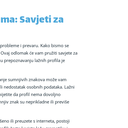
ima: Savjeti za
 probleme i prevaru. Kako bismo se
a. Ovaj odlomak će vam pružiti savjete za
 u prepoznavanju lažnih profila je
navanje sumnjivih znakova može vam
ili nedostatak osobnih podataka. Lažni
imijetite da profil nema dovoljno
njiv znak su neprikladne ili previše
šeno ili preuzete s interneta, postoji