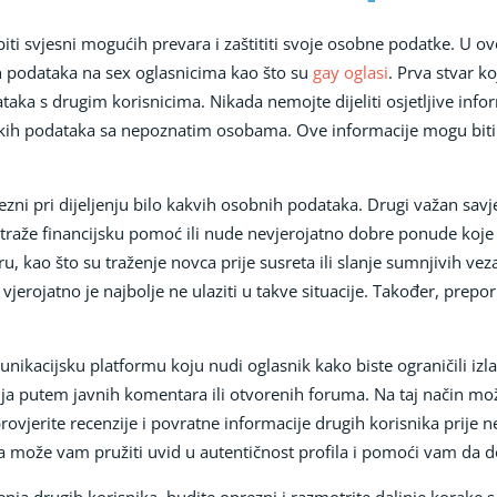
iti svjesni mogućih prevara i zaštititi svoje osobne podatke. U
ih podataka na sex oglasnicima kao što su
gay oglasi
. Prva stvar k
taka s drugim korisnicima. Nikada nemojte dijeliti osjetljive info
ijskih podataka sa nepoznatim osobama. Ove informacije mogu biti i
ezni pri dijeljenju bilo kakvih osobnih podataka. Drugi važan savje
traže financijsku pomoć ili nude nevjerojatno dobre ponude koje z
u, kao što su traženje novca prije susreta ili slanje sumnjivih ve
vjerojatno je najbolje ne ulaziti u takve situacije. Također, prepo
munikacijsku platformu koju nudi oglasnik kako biste ograničili iz
ija putem javnih komentara ili otvorenih foruma. Na taj način mož
vjerite recenzije i povratne informacije drugih korisnika prije n
a može vam pružiti uvid u autentičnost profila i pomoći vam da 