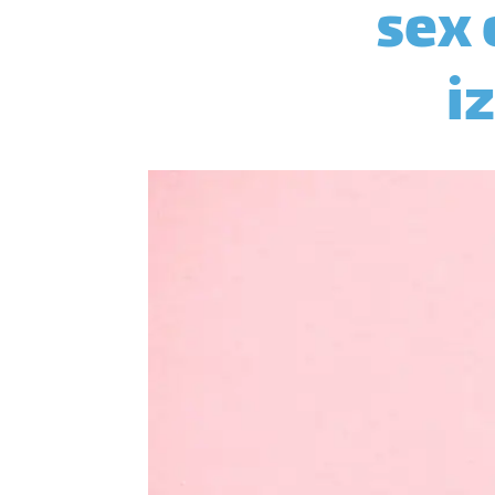
sex 
i