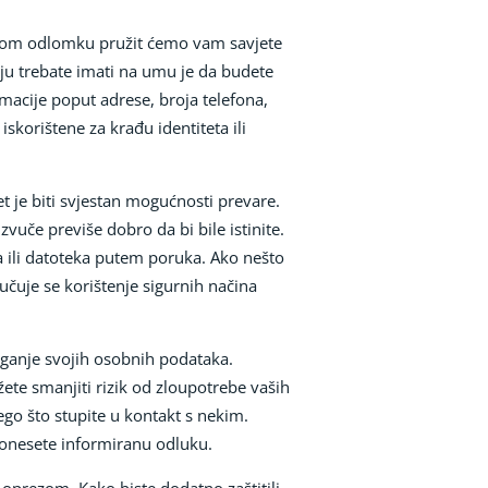
 ovom odlomku pružit ćemo vam savjete
oju trebate imati na umu je da budete
rmacije poput adrese, broja telefona,
skorištene za krađu identiteta ili
t je biti svjestan mogućnosti prevare.
vuče previše dobro da bi bile istinite.
za ili datoteka putem poruka. Ako nešto
ručuje se korištenje sigurnih načina
laganje svojih osobnih podataka.
ete smanjiti rizik od zloupotrebe vaših
ego što stupite u kontakt s nekim.
donesete informiranu odluku.