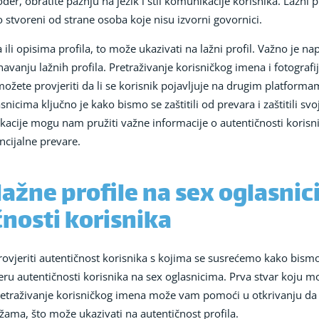
đer, obratite pažnju na jezik i stil komunikacije korisnika. Lažni p
 stvoreni od strane osoba koje nisu izvorni govornici.
ili opisima profila, to može ukazivati na lažni profil. Važno je n
vanju lažnih profila. Pretraživanje korisničkog imena i fotografij
 možete provjeriti da li se korisnik pojavljuje na drugim platform
nicima ključno je kako bismo se zaštitili od prevara i zaštitili sv
unikacije mogu nam pružiti važne informacije o autentičnosti kori
encijalne prevare.
ažne profile na sex oglasnic
nosti korisnika
ovjeriti autentičnost korisnika s kojima se susrećemo kako bismo i
ru autentičnosti korisnika na sex oglasnicima. Prva stvar koju može
retraživanje korisničkog imena može vam pomoći u otkrivanju da li
ama, što može ukazivati na autentičnost profila.