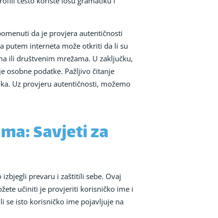
rofili često koriste lošu gramatiku i
apomenuti da je provjera autentičnosti
a putem interneta može otkriti da li su
ama ili društvenim mrežama. U zaključku,
oje osobne podatke. Pažljivo čitanje
snika. Uz provjeru autentičnosti, možemo
ima: Savjeti za
zbjegli prevaru i zaštitili sebe. Ovaj
te učiniti je provjeriti korisničko ime i
 se isto korisničko ime pojavljuje na