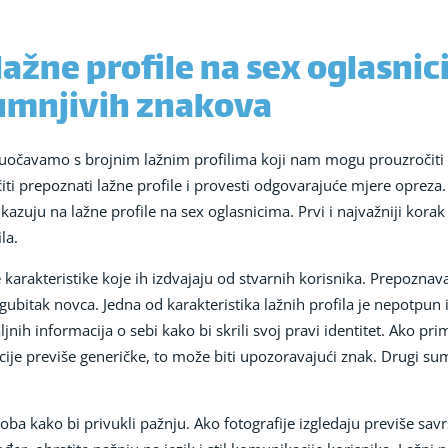
ažne profile na sex oglasnic
umnjivih znakova
 suočavamo s brojnim lažnim profilima koji nam mogu prouzročiti
aučiti prepoznati lažne profile i provesti odgovarajuće mjere oprez
zuju na lažne profile na sex oglasnicima. Prvi i najvažniji korak
la.
ke karakteristike koje ih izdvajaju od stvarnih korisnika. Prepoz
ubitak novca. Jedna od karakteristika lažnih profila je nepotpun 
ljnih informacija o sebi kako bi skrili svoj pravi identitet. Ako pr
acije previše generičke, to može biti upozoravajući znak. Drugi sum
soba kako bi privukli pažnju. Ako fotografije izgledaju previše savr