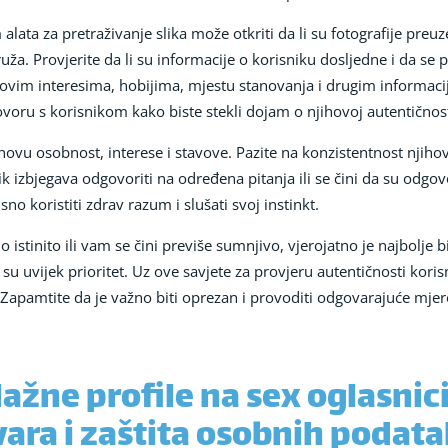
alata za pretraživanje slika može otkriti da li su fotografije preuz
ruža. Provjerite da li su informacije o korisniku dosljedne i da s
jihovim interesima, hobijima, mjestu stanovanja i drugim informac
voru s korisnikom kako biste stekli dojam o njihovoj autentičnost
ihovu osobnost, interese i stavove. Pazite na konzistentnost njiho
ik izbjegava odgovoriti na određena pitanja ili se čini da su odgov
sno koristiti zdrav razum i slušati svoj instinkt.
 istinito ili vam se čini previše sumnjivo, vjerojatno je najbolje bit
 su uvijek prioritet. Uz ove savjete za provjeru autentičnosti koris
 Zapamtite da je važno biti oprezan i provoditi odgovarajuće mje
ažne profile na sex oglasnic
ara i zaštita osobnih podat