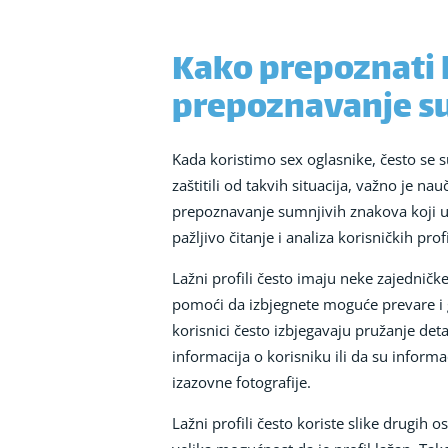
Kako prepoznati l
prepoznavanje s
Kada koristimo sex oglasnike, često se
zaštitili od takvih situacija, važno je n
prepoznavanje sumnjivih znakova koji uka
pažljivo čitanje i analiza korisničkih profi
Lažni profili često imaju neke zajednič
pomoći da izbjegnete moguće prevare i g
korisnici često izbjegavaju pružanje deta
informacija o korisniku ili da su inform
izazovne fotografije.
Lažni profili često koriste slike drugih o