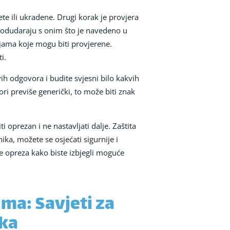
ete ili ukradene. Drugi korak je provjera
e podudaraju s onim što je navedeno u
ijama koje mogu biti provjerene.
i.
vih odgovora i budite svjesni bilo kakvih
ori previše generički, to može biti znak
i oprezan i ne nastavljati dalje. Zaštita
nika, možete se osjećati sigurnije i
re opreza kako biste izbjegli moguće
ima: Savjeti za
aka