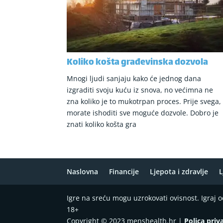
Koliko košta građevinska dozvola
Mnogi ljudi sanjaju kako će jednog dana
izgraditi svoju kuću iz snova, no većimna ne
zna koliko je to mukotrpan proces. Prije svega,
morate ishoditi sve moguće dozvole. Dobro je
znati koliko košta gra
Naslovna
Financije
Ljepota i zdravlje
L
Igre na sreću mogu uzrokovati ovisnost. Igraj
18+
Copyright © 2023 menshealth.hr |
Polica priv