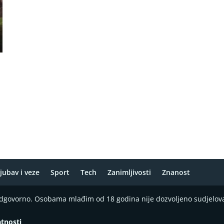
jubav i veze
Sport
Tech
Zanimljivosti
Znanost
 odgovorno. Osobama mlađim od 18 godina nije dozvoljeno sudjelov
atnosti