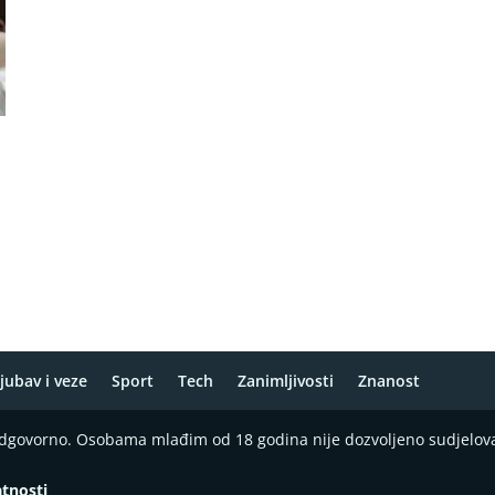
jubav i veze
Sport
Tech
Zanimljivosti
Znanost
 odgovorno. Osobama mlađim od 18 godina nije dozvoljeno sudjelov
atnosti