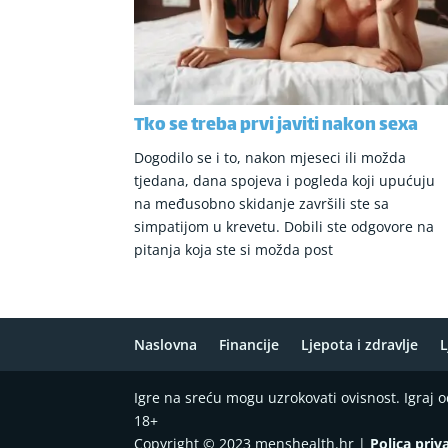
Tko se treba prvi javiti nakon sexa
Dogodilo se i to, nakon mjeseci ili možda
tjedana, dana spojeva i pogleda koji upućuju
na međusobno skidanje završili ste sa
simpatijom u krevetu. Dobili ste odgovore na
pitanja koja ste si možda post
Naslovna
Financije
Ljepota i zdravlje
L
Igre na sreću mogu uzrokovati ovisnost. Igraj
18+
Copyright © 2023 menshealth.hr |
Polica priv