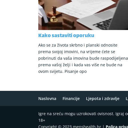
Kako sastaviti oporuku
Ako se za života skrbno i planski odnosite
prema svojoj imovini, na vrijeme ćete se
pobrinuti da vaša imovina bude raspodijeljen
prema vašoj želji i kada vas više ne bude na
ovom svijetu. Pisanje opo
Naslovna
Financije
Ljepota i zdravlje
L
Igre na sreću mogu uzrokovati ovisnost. Igraj
18+
Copyright © 2023 menshealth.hr |
Polica priv