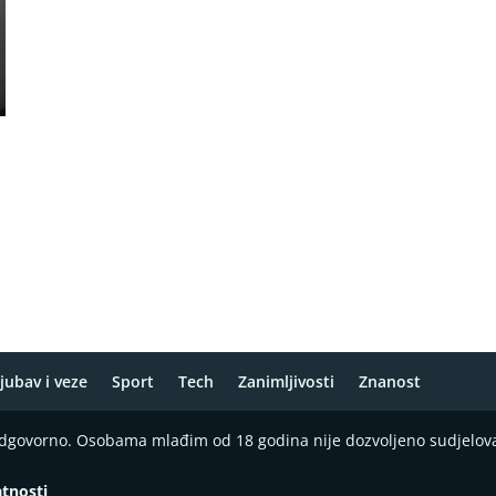
a
jubav i veze
Sport
Tech
Zanimljivosti
Znanost
 odgovorno. Osobama mlađim od 18 godina nije dozvoljeno sudjelov
atnosti