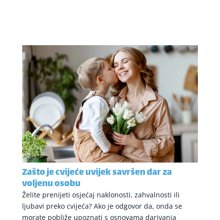
Zašto je cvijeće uvijek savršen dar za
voljenu osobu
Želite prenijeti osjećaj naklonosti, zahvalnosti ili
ljubavi preko cvijeća? Ako je odgovor da, onda se
morate pobliže upoznati s osnovama darivanja