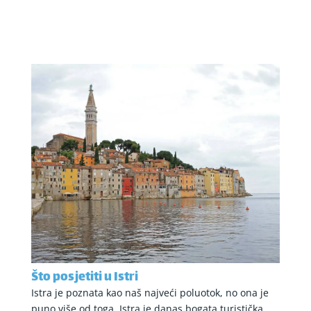
Što posjetiti u Istri
Istra je poznata kao naš najveći poluotok, no ona je
puno više od toga. Istra je danas bogata turistička