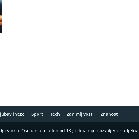
e
jubav i veze
Sport
Tech
Zanimljivosti
Znanost
 odgovorno. Osobama mlađim od 18 godina nije dozvoljeno sudjelov