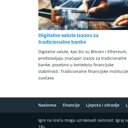
Digitalne valute izazov za
tradicionalne banke
Digitalne valute, kao što su Bitcoin i Ethereum,
predstavljaju značajan izazov za tradicionalne
banke, posebno u kontekstu financijske
stabilnosti. Tradicionalne financijske institucij
suočava
Naslovna
Financije
Ljepota i zdravlje
L
Igre na sreću mogu uzrokovati ovisnost. Igraj
18+