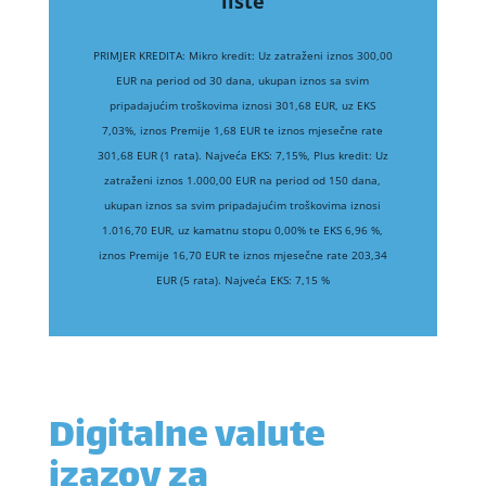
liste
PRIMJER KREDITA: Mikro kredit: Uz zatraženi iznos 300,00
EUR na period od 30 dana, ukupan iznos sa svim
pripadajućim troškovima iznosi 301,68 EUR, uz EKS
7,03%, iznos Premije 1,68 EUR te iznos mjesečne rate
301,68 EUR (1 rata). Najveća EKS: 7,15%, Plus kredit: Uz
zatraženi iznos 1.000,00 EUR na period od 150 dana,
ukupan iznos sa svim pripadajućim troškovima iznosi
1.016,70 EUR, uz kamatnu stopu 0,00% te EKS 6,96 %,
iznos Premije 16,70 EUR te iznos mjesečne rate 203,34
EUR (5 rata). Najveća EKS: 7,15 %
Digitalne valute
izazov za