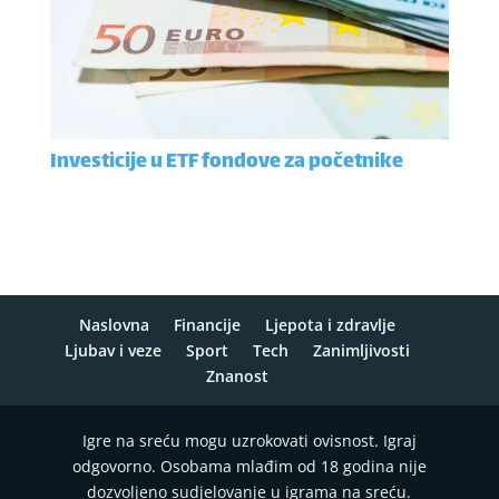
Investicije u ETF fondove za početnike
Naslovna
Financije
Ljepota i zdravlje
Ljubav i veze
Sport
Tech
Zanimljivosti
Znanost
Igre na sreću mogu uzrokovati ovisnost. Igraj
odgovorno. Osobama mlađim od 18 godina nije
dozvoljeno sudjelovanje u igrama na sreću.