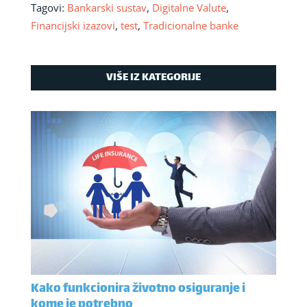
Tagovi:
Bankarski sustav
,
Digitalne Valute
,
Financijski izazovi
,
test
,
Tradicionalne banke
VIŠE IZ KATEGORIJE
Kako funkcionira životno osiguranje i
kome je potrebno