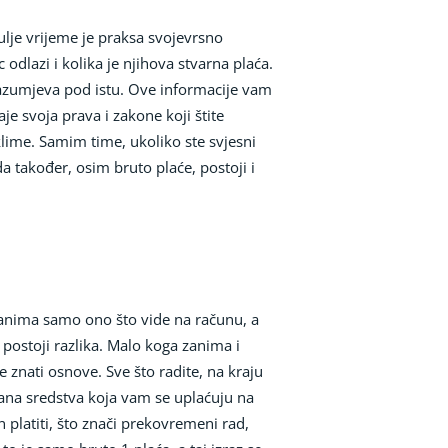
ulje vrijeme je praksa svojevrsno
dlazi i kolika je njihova stvarna plaća.
drazumjeva pod istu. Ove informacije vam
je svoja prava i zakone koji štite
lime. Samim time, ukoliko ste svjesni
a također, osim bruto plaće, postoji i
u zanima samo ono što vide na računu, a
e postoji razlika. Malo koga zanima i
je znati osnove. Sve što radite, na kraju
čana sredstva koja vam se uplaćuju na
platiti, što znači prekovremeni rad,