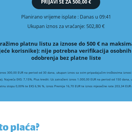
PRIJAVI SE ZA
500,00 €
Planirano vrijeme isplate
: Danas u 09:41
Ukupan iznos za vraćanje:
502,80 €
ražimo platnu listu za iznose do 500 € na maksim
jeće korisnike):
nije potrebna verifikacija osobn
odobrenja bez platne liste
iznos 300,00 EUR na period od 30 dana, ukupan iznos sa svim pripadajućim troškovima iznosi
a). Najveća EKS: 7,15%, Plus kredit: Uz zatraženi iznos 1.000,00 EUR na period od 150 dana,
atnu stopu 0,00% te EKS 6,96 %, iznos Premije 16,70 EUR te iznos mjesečne rate 203,34 EUR (
uto plaća?