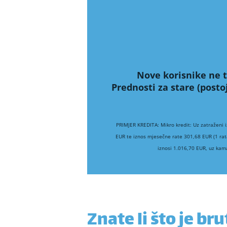
Nove korisnike ne t
Prednosti za stare (posto
PRIMJER KREDITA: Mikro kredit: Uz zatraženi 
EUR te iznos mjesečne rate 301,68 EUR (1 rat
iznosi 1.016,70 EUR, uz kam
Znate li što je br