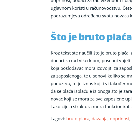
doprinosi, dodaci za rad vikendom i blag
uglavnom koristi u računovodstvu. Često 
podrazumjeva određenu svotu novaca koju
Što je bruto plaća,
Kroz tekst ste naučili što je bruto plaća
dodaci za rad vikednom, posebni vujeti 
koja poslodavac mora izdvojiti za zapos
za zaposlenoga, te u sonovi koliko se mo
poduzeća, to je iznos koji i vi također m
da se plaća isplaćuje iz onoga što je za
novac koji se mora za sve zaposlene upla
Tako cijela struktura mora funkcionirati.
Tagovi:
bruto plaća
,
davanja
,
doprinosi
,