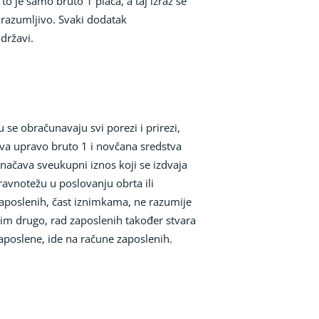
o je samo bruto 1 plaća, a taj izraz se
e razumljivo. Svaki dodatak
državi.
u se obračunavaju svi porezi i prirezi,
ava upravo bruto 1 i novčana sredstva
načava sveukupni iznos koji se izdvaja
ravnotežu u poslovanju obrta ili
a zaposlenih, čast iznimkama, ne razumije
svim drugo, rad zaposlenih također stvara
zaposlene, ide na račune zaposlenih.