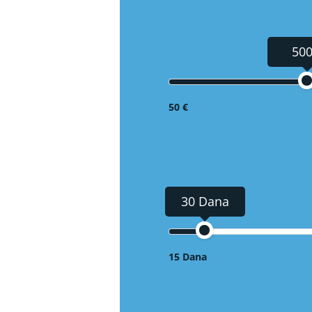
500
50 €
30 Dana
15 Dana