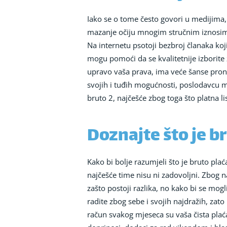
Iako se o tome često govori u medijima, 
mazanje očiju mnogim stručnim iznosima 
Na internetu psotoji bezbroj članaka ko
mogu pomoći da se kvalitetnije izborite z
upravo vaša prava, ima veće šanse prona
svojih i tuđih mogućnosti, poslodavcu mo
bruto 2, najčešće zbog toga što platna l
Doznajte što je b
Kako bi bolje razumjeli što je bruto pla
najčešće time nisu ni zadovoljni. Zbog na
zašto postoji razlika, no kako bi se mogli
radite zbog sebe i svojih najdražih, zat
račun svakog mjeseca su vaša čista plać