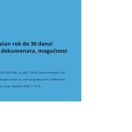
alan rok do 30 dana!
ih dokumenata, mogućnost
 301,68 EUR, uz EKS 7,03%, iznos Premije 1,68
 ukupan iznos sa svim pripadajućim troškovima
5 rata). Najveća EKS: 7,15 %