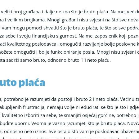
veliki broj građana i dalje ne zna što je bruto plaća. Naime, već d
i velikim brojkama. Mnogi građani nisu svjesni na što sve novac o
ji vam mogu pomoći shvatiti što je bruto plaća, te što se sve po
a sebe i svoju financijsku sigurnost. Naime, zaposlenik koji pozna
ći kvalitetnog poslodavca i omogućiti razvijanje bolje poslovne k
žete omogućiti i bolje funkcioniranje posla. Mnogi nisu svjesni d
ista sadrži samo bruto, odnosno bruto 1 i neto plaću.
ruto plaća
ća, potrebno je razumjeti da postoji i bruto 2 i neto plaća. Većin
kupljenih frustracija, nemaju volje ni educirati se što je što i gdj
 kvalitetno izboriti za sebe, te smanjiti osjećaj gorčine, potrebno 
o budite uporni. Veoma je važno razumjeti što je bruto plaća. Nov
a, odnosno neto iznos. Sve ostalo što vam je poslodavac obavezan 