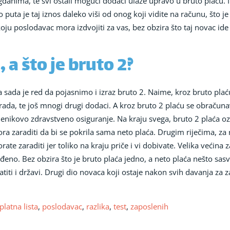
danima, te svi ostali mogući dodaci ulaze upravo u bruto plaću. I t
puta je taj iznos daleko viši od onog koji vidite na računu, što j
 poslodavac mora izdvojiti za vas, bez obzira što taj novac ide 
 a što je bruto 2?
, a sada je red da pojasnimo i izraz bruto 2. Naime, kroz bruto plać
rada, te još mnogi drugi dodaci. A kroz bruto 2 plaću se obračun
lenikovo zdravstveno osiguranje. Na kraju svega, bruto 2 plaća oz
ra zaraditi da bi se pokrila sama neto plaća. Drugim riječima, za 
orate zaraditi jer toliko na kraju priče i vi dobivate. Velika većin
rađeno. Bez obzira što je bruto plaća jedno, a neto plaća nešto sa
titi i državi. Drugi dio novaca koji ostaje nakon svih davanja za 
platna lista
,
poslodavac
,
razlika
,
test
,
zaposlenih