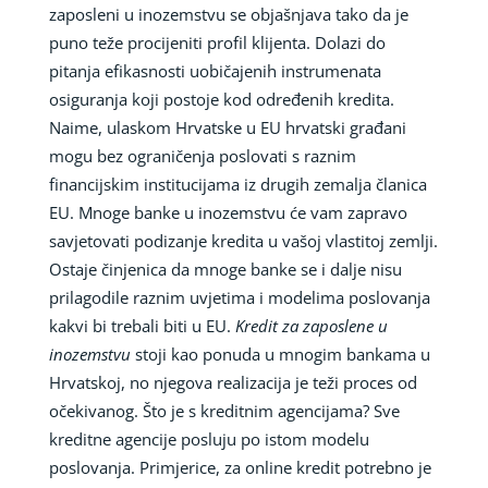
zaposleni u inozemstvu se objašnjava tako da je
puno teže procijeniti profil klijenta. Dolazi do
pitanja efikasnosti uobičajenih instrumenata
osiguranja koji postoje kod određenih kredita.
Naime, ulaskom Hrvatske u EU hrvatski građani
mogu bez ograničenja poslovati s raznim
financijskim institucijama iz drugih zemalja članica
EU. Mnoge banke u inozemstvu će vam zapravo
savjetovati podizanje kredita u vašoj vlastitoj zemlji.
Ostaje činjenica da mnoge banke se i dalje nisu
prilagodile raznim uvjetima i modelima poslovanja
kakvi bi trebali biti u EU.
Kredit za zaposlene u
inozemstvu
stoji kao ponuda u mnogim bankama u
Hrvatskoj, no njegova realizacija je teži proces od
očekivanog. Što je s kreditnim agencijama? Sve
kreditne agencije posluju po istom modelu
poslovanja. Primjerice, za online kredit potrebno je