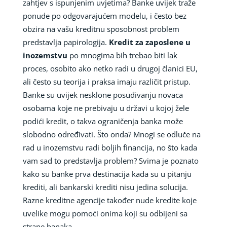
zahtjev s ispunjenim uvjetima? Banke uvijek traže
ponude po odgovarajućem modelu, i često bez
obzira na vašu kreditnu sposobnost problem
predstavlja papirologija.
Kredit za zaposlene u
inozemstvu
po mnogima bih trebao biti lak
proces, osobito ako netko radi u drugoj članici EU,
ali često su teorija i praksa imaju različit pristup.
Banke su uvijek nesklone posuđivanju novaca
osobama koje ne prebivaju u državi u kojoj žele
podići kredit, o takva ograničenja banka može
slobodno određivati. Što onda? Mnogi se odluče na
rad u inozemstvu radi boljih financija, no što kada
vam sad to predstavlja problem? Svima je poznato
kako su banke prva destinacija kada su u pitanju
krediti, ali bankarski krediti nisu jedina solucija.
Razne kreditne agencije također nude kredite koje
uvelike mogu pomoći onima koji su odbijeni sa
strane banaka.