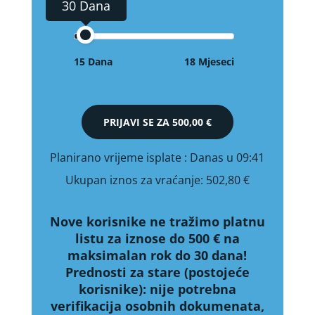
30 Dana
15 Dana
18 Mjeseci
PRIJAVI SE ZA
500,00 €
Planirano vrijeme isplate
: Danas u 09:41
Ukupan iznos za vraćanje:
502,80 €
Nove korisnike ne tražimo platnu
listu za iznose do 500 € na
maksimalan rok do 30 dana!
Prednosti za stare (postojeće
korisnike):
nije potrebna
verifikacija osobnih dokumenata,