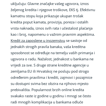
uključuju: Glavne značajke vašeg ugovora, iznos
željenog kredita i njegove troškove, EKS tj. Efektivnu
kamatnu stopu koja prikazuje ukupan trošak
kredita poput kamata, provizija, poreza i ostalih
vrsta naknada, iznos svih rata i učestalost plaćanja
kao i broj, napomenu o važnim pravnim aspektima.
Kredit za zaposlene u inozemstvu
se sastoje od
jednakih strogih pravila banaka, vaša kreditna
sposobnost se određuje na temelju vaših primanja i
ugovora o radu. Nažalost, jednakost u bankama ne
vrijedi za sve. S druge strane kreditne agencije u
zemljama EU ili Hrvatskoj ne posluju pod strogo
određenim pravilima i krediti, zajmovi i pozajmice
su dostupni svima bez obzira na njihovo mjesto
prebivališta. Popularnost brzih online kredita
svakako raste iz godine u godinu i mnogi se često
radi mnogih komplikacija u bankama odluče