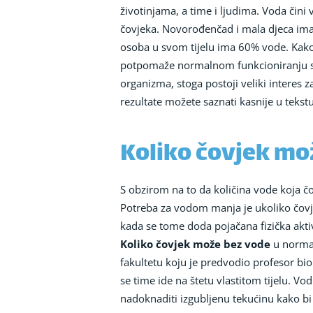
životinjama, a time i ljudima. Voda čini 
čovjeka. Novorođenčad i mala djeca imaju
osoba u svom tijelu ima 60% vode. Kako je
potpomaže normalnom funkcioniranju stan
organizma, stoga postoji veliki interes z
rezultate možete saznati kasnije u tekstu
Koliko čovjek mo
S obzirom na to da količina vode koja čov
Potreba za vodom manja je ukoliko čovjek
kada se tome doda pojačana fizička aktiv
Koliko čovjek može bez vode
u normal
fakultetu koju je predvodio profesor biol
se time ide na štetu vlastitom tijelu. 
nadoknaditi izgubljenu tekućinu kako bi t