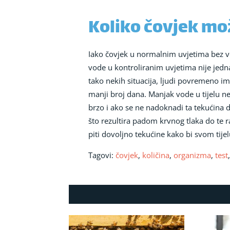
Koliko čovjek mo
Iako čovjek u normalnim uvjetima bez vo
vode u kontroliranim uvjetima nije jedna
tako nekih situacija, ljudi povremeno im
manji broj dana. Manjak vode u tijelu n
brzo i ako se ne nadoknadi ta tekućina 
što rezultira padom krvnog tlaka do te ra
piti dovoljno tekućine kako bi svom tij
Tagovi:
čovjek
,
količina
,
organizma
,
test