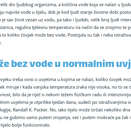
velik dio ljudskog organizma, a količina vode koja se nalazi u ljud
 najviše vode u tijelu, dok je kod ljudi starije životne dobi pos
 sav život vezan uz vodu, pa tako i ljudski, velik broj ljudi inter
ica, regulira tjelesnu temperaturu na način da se znojimo te po
a to koliko čovjek može bez vode. Postojala su čak i neka istraživa
.
že bez vode u normalnim uv
jeku treba ovisi o uvjetima u kojima se nalazi, koliko čovjek može
 miruje i kada vanjska temperatura zraka nije visoka, no to se dr
nost, bilo da je riječ o nekom težem fizičkom radu ili intenzivnijo
nim uvjetima je otprilike tjedan dana, sudeći po istraživanjim
ogije, Randall K. Packer. No, iako tijelo može izržati nekoliko dn
Vodu ne gubimo samo putem znojenja, već i putem mokraće pa čak i 
ijelo bolje funkcioniralo.