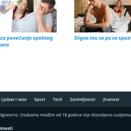
 za povećanje spolnog
Digne mu se pa se spus
gana
Ljubav i veze
Sport
Tech
Zanimljivosti
Znanost
 odgovorno. Osobama mlađim od 18 godina nije dozvoljeno sudjelov
atnosti