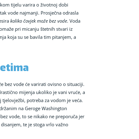
skom tijelu varira o životnoj dobi
totak vode najmanji. Prosječna odrasla
esira
koliko čovjek može bez vode
. Voda
maže pri micanju štetnih stvari iz
nja koja su se bavila tim pitanjem, a
jetima
 bez vode će varirati ovisno o situaciji.
astično mijenja ukoliko je vani vruće, a
j tjelovježbi, potreba za vodom je veća.
a održanim na Geroge Washington
a bez vode, to se nikako ne preporuča jer
disanjem, te je stoga vrlo važno