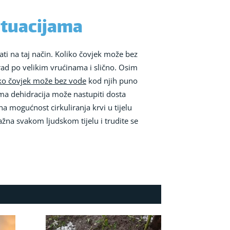
ituacijama
ti na taj način. Koliko čovjek može bez
rad po velikim vrućinama i slično. Osim
ko čovjek može bez vode
kod njih puno
ima dehidracija može nastupiti dosta
 mogućnost cirkuliranja krvi u tijelu
važna svakom ljudskom tijelu i trudite se