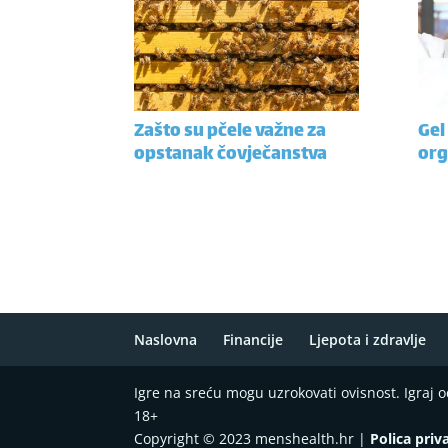
Zašto su pčele važne za
Gel
opstanak čovječanstva
or
Naslovna
Financije
Ljepota i zdravlje
Igre na sreću mogu uzrokovati ovisnost. Igraj
18+
Copyright © 2023 menshealth.hr |
Polica priv