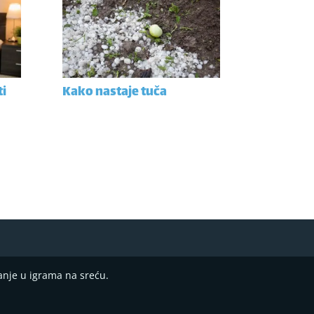
ti
Kako nastaje tuča
anje u igrama na sreću.