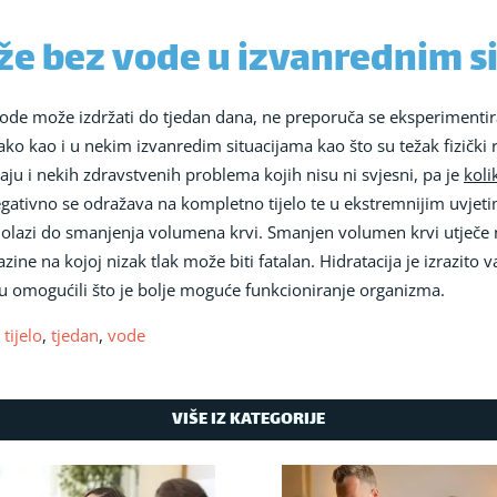
že bez vode u izvanrednim s
de može izdržati do tjedan dana, ne preporuča se eksperimentira
ko kao i u nekim izvanredim situacijama kao što su težak fizički 
aju i nekih zdravstvenih problema kojih nisu ni svjesni, pa je
koli
egativno se odražava na kompletno tijelo te u ekstremnijim uvjet
dolazi do smanjenja volumena krvi. Smanjen volumen krvi utječe na
zine na kojoj nizak tlak može biti fatalan. Hidratacija je izrazito 
elu omogućili što je bolje moguće funkcioniranje organizma.
,
tijelo
,
tjedan
,
vode
VIŠE IZ KATEGORIJE