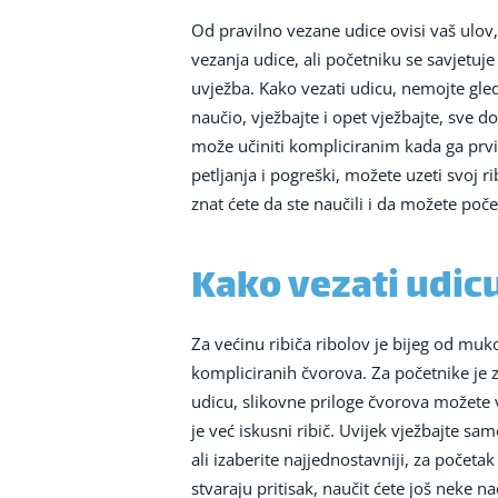
Od pravilno vezane udice ovisi vaš ulov,
vezanja udice, ali početniku se savjetuje
uvježba. Kako vezati udicu, nemojte gleda
naučio, vježbajte i opet vježbajte, sve d
može učiniti kompliciranim kada ga prvi
petljanja i pogreški, možete uzeti svoj r
znat ćete da ste naučili i da možete poče
Kako vezati udicu
Za većinu ribiča ribolov je bijeg od muk
kompliciranih čvorova. Za početnike je z
udicu, slikovne priloge čvorova možete vi
je već iskusni ribič. Uvijek vježbajte s
ali izaberite najjednostavniji, za početa
stvaraju pritisak, naučit ćete još neke 