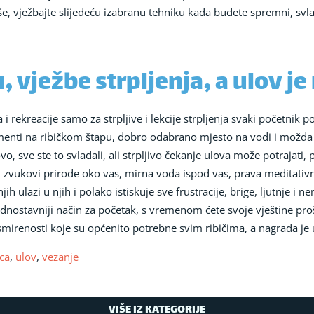
iše, vježbajte slijedeću izabranu tehniku kada budete spremni, svla
, vježbe strpljenja, a ulov j
a i rekreacije samo za strpljive i lekcije strpljenja svaki početnik
lementi na ribičkom štapu, dobro odabrano mjesto na vodi i možda 
o, sve ste to svladali, ali strpljivo čekanje ulova može potrajati, p
ukovi prirode oko vas, mirna voda ispod vas, prava meditativna 
njih ulazi u njih i polako istiskuje sve frustracije, brige, ljutnje i n
ostavniji način za početak, s vremenom ćete svoje vještine proši
 smirenosti koje su općenito potrebne svim ribičima, a nagrada je 
ca
,
ulov
,
vezanje
VIŠE IZ KATEGORIJE