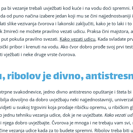
 pa bi vezanje trebali uvježbati kod kuće i na vodu doći spremni.
 da od puno načina izabere jedan koji mu se čini najjednostvaniji i
ti slike vezivanja čvorova i lakonski zaključiti, kako je to laki i 
ok žmireći ne možete pravilno vezati udicu. Praksa čini majstora, 
 put pokuša pravilno svezati.
Kako vezati udicu
, Kada svladate pr
ibički pribor i krenuti na vodu. Ako čvor dobro prođe svoj prvi test
ti vježbati i neke druge vrste čvorova.
, ribolov je divno, antistre
otrpne svakodnevice, jedno divno antistresno opuštanje i šteta bi 
bilja dovoljno da dobro uvježbaju neki najjednostavniji, univerzal
djeti u svakoj trgovini koja prodaje ribičku opremu, u ribičkim glas
amo jednu tehniku vezanja udice, dok je ne uvježbate.
Kako vezati ud
k i njega dobro uvježbajte. Čvorova je mnoga i ne trebaju vam svi, 
načine vezanja udice kada za to budete spremni. Ribolov treba biti 