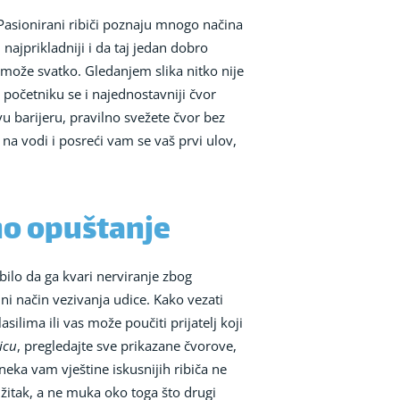
 Pasionirani ribiči poznaju mnogo načina
 najprikladniji i da taj jedan dobro
to može svatko. Gledanjem slika nitko nije
a početniku se i najednostavniji čvor
vu barijeru, pravilno svežete čvor bez
 na vodi i posreći vam se vaš prvi ulov,
sno opuštanje
bilo da ga kvari nerviranje zbog
ni način vezivanja udice. Kako vezati
ilima ili vas može poučiti prijatelj koji
icu
, pregledajte sve prikazane čvorove,
neka vam vještine iskusnijih ribiča ne
užitak, a ne muka oko toga što drugi