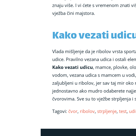
znaju više. I vi ćete s vremenom znati v
vježba čini majstora.
Kako vezati udicu
Vlada mišljenje da je ribolov vrsta sport
udice. Pravilno vezana udica i ostali e
Kako vezati udicu
, mamce, plovke, olov
vodom, vezana udica s mamcem u vodi, zv
zaljubljeni u ribolov, jer sav taj mir oko 
jednostavno ako mudro odaberete najjedn
čvorovima. Sve su to vježbe strpljenja i
Tagovi:
čvor
,
ribolov
,
strpljenje
,
test
,
udi