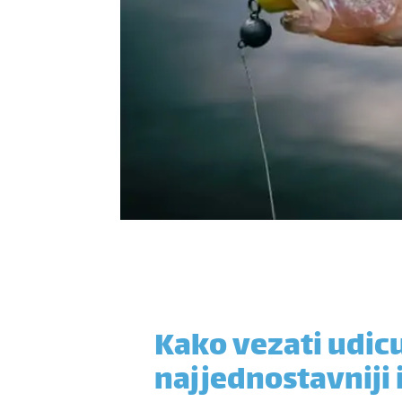
Kako vezati udic
najjednostavniji i