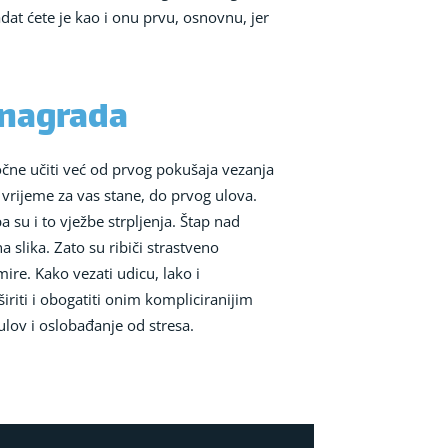
dat ćete je kao i onu prvu, osnovnu, jer
e nagrada
 počne učiti već od prvog pokušaja vezanja
vrijeme za vas stane, do prvog ulova.
a su i to vježbe strpljenja. Štap nad
slika. Zato su ribiči strastveno
emire. Kako vezati udicu, lako i
riti i obogatiti onim kompliciranijim
ulov i oslobađanje od stresa.