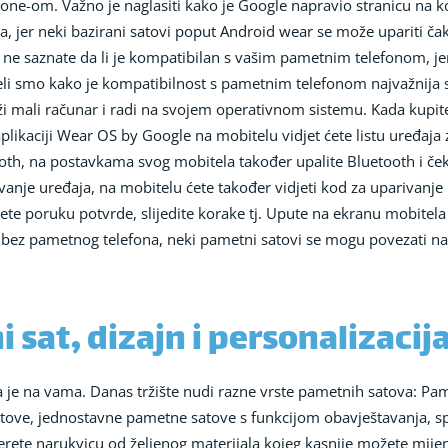
one-om. Važno je naglasiti kako je Google napravio stranicu na k
jer neki bazirani satovi poput Android wear se može upariti čak
ne saznate da li je kompatibilan s vašim pametnim telefonom, jer
li smo kako je kompatibilnost s pametnim telefonom najvažnija st
adrži mali računar i radi na svojem operativnom sistemu. Kada ku
plikaciji Wear OS by Google na mobitelu vidjet ćete listu uređaja 
tooth, na postavkama svog mobitela također upalite Bluetooth i če
vanje uređaja, na mobitelu ćete također vidjeti kod za uparivanje 
te poruku potvrde, slijedite korake tj. Upute na ekranu mobitela da
 i bez pametnog telefona, neki pametni satovi se mogu povezati n
 sat, dizajn i personalizacij
je na vama. Danas tržište nudi razne vrste pametnih satova: Pam
atove, jednostavne pametne satove s funkcijom obavještavanja, s
ete narukvicu od željenog materijala kojeg kasnije možete mijen