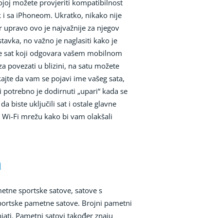
ojoj možete provjeriti kompatibilnost
 i sa iPhoneom. Ukratko, nikako nije
 upravo ovo je najvažnije za njegov
avka, no važno je naglasiti kako je
pite sat koji odgovara vašem mobilnom
za povezati u blizini, na satu možete
kajte da vam se pojavi ime vašeg sata,
i potrebno je dodirnuti „upari“ kada se
 biste uključili sat i ostale glavne
a Wi-Fi mrežu kako bi vam olakšali
a
etne sportske satove, satove s
portske pametne satove. Brojni pametni
jati. Pametni satovi također znaju