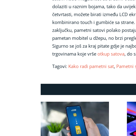
dolaziti u raznim bojama, tako da uvijek
četvrtasti, možete birati između LCD e
kombinirano touch i gumbiće sa strane
zaključku, pametni satovi polako posta
pametan mobitel u džepu, no brzi pregle
Sigurno se još za kraj pitate gdje je na
trgovinama koje vrše
otkup satova
, do 
Tagovi:
Kako radi pametni sat
,
Pametni 