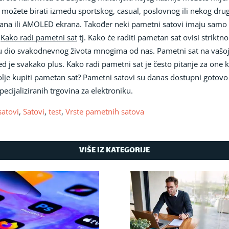
 možete birati između sportskog, casual, poslovnog ili nekog drugo
krana ili AMOLED ekrana. Također neki pametni satovi imaju samo
.
Kako radi pametni sat
tj. Kako će raditi pametan sat ovisi striktno
ju dio svakodnevnog života mnogima od nas. Pametni sat na vašoj
d je svakako plus. Kako radi pametni sat je često pitanje za one
jbolje kupiti pametan sat? Pametni satovi su danas dostupni gotovo 
specijaliziranih trgovina za elektroniku.
satovi
,
Satovi
,
test
,
Vrste pametnih satova
VIŠE IZ KATEGORIJE