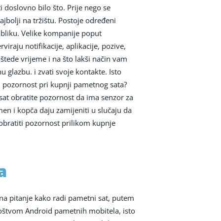
i doslovno bilo što. Prije nego se
najbolji na tržištu. Postoje određeni
publiku. Velike kompanije poput
raju notifikacije, aplikacije, pozive,
štede vrijeme i na što lakši način vam
 glazbu. i zvati svoje kontakte. Isto
ti pozornost pri kupnji pametnog sata?
sat obratite pozornost da ima senzor za
men i kopča daju zamijeniti u slučaju da
obratiti pozornost prilikom kupnje
a
a pitanje kako radi pametni sat, putem
oštvom Android pametnih mobitela, isto