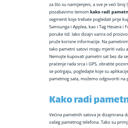
za što su namijenjeni, a sve je veći bro
pozabavimo temom
kako radi pametn
segmenti koje trebate pogledati prije ku
Samsunga i Applea, kao i Tag Heuera i Fo
poruke itd. Iako dizajn varira od proiz
pruže korisne informacije. Na pametnim sa
tako pametni satovi mogu mjeriti vašu ak
Nemojte kupovati pametni sat bez da se 
praćenje rada srca i GPS, obratite pozorn
se potrgaju, pogledajte koje su aplikaci
pametnog sata, možemo odgovoriti na pi
Kako radi pametn
Većina pametnih satova je dizajnirana 
vašeg pametnog telefona. Tako su prim