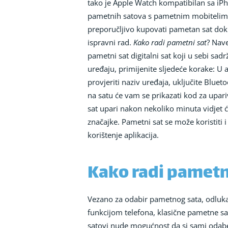
tako je Apple Watch kompatibilan sa iPh
pametnih satova s pametnim mobitelima, 
preporučljivo kupovati pametan sat dok 
ispravni rad.
Kako radi pametni sat
? Nave
pametni sat digitalni sat koji u sebi s
uređaju, primijenite sljedeće korake: U a
provjeriti naziv uređaja, uključite Blue
na satu će vam se prikazati kod za upari
sat upari nakon nekoliko minuta vidjet će
značajke. Pametni sat se može koristiti
korištenje aplikacija.
Kako radi pametni
Vezano za odabir pametnog sata, odluka 
funkcijom telefona, klasične pametne s
satovi nude mogućnost da si sami odaber