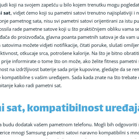
j ljudi koji na svojem zapešću u bilo kojem trenutku mogu pogledat
i sat
, vidjet ćemo koji su pametni satovi trenutno najisplativiji i 
pnje pametnog sata, nisu svi pametni satovi orijentirani za istu 
ssila rade pametne satove koji u što praktičnijem obliku vama servi
vođača do proizvođača, glavna poanta pametnih satova je da vam u
tovima možete vidjeti notifikacije, čitati poruke, slušati omiljenu
tivnost, otkucaje srca, potrošene kalorije. Na što je bitno obrati
prije informirate o tome što on može, ako želite fitness pametni 
ost na izdržljivost baterije sada prije kupovine, gledajte da se re
je kompatibilne s vašim uređajem. Sada kada znate na što trebate 
tanje kako radi pametni sat.
i sat, kompatibilnost uređaj
da budu dodatak vašem pametnom telefonu. Mogli bih odgovoriti n
jerice mnogi Samsung pametni satovi naravno kompatibilni s mn