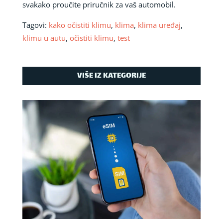
svakako proučite priručnik za vaš automobil.
Tagovi:
kako očistiti klimu
,
klima
,
klima uređaj
,
klimu u autu
,
očistiti klimu
,
test
VIŠE IZ KATEGORIJE