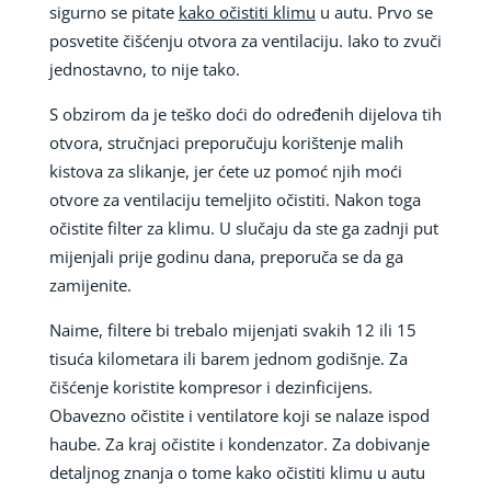
sigurno se pitate
kako očistiti klimu
u autu. Prvo se
posvetite čišćenju otvora za ventilaciju. Iako to zvuči
jednostavno, to nije tako.
S obzirom da je teško doći do određenih dijelova tih
otvora, stručnjaci preporučuju korištenje malih
kistova za slikanje, jer ćete uz pomoć njih moći
otvore za ventilaciju temeljito očistiti. Nakon toga
očistite filter za klimu. U slučaju da ste ga zadnji put
mijenjali prije godinu dana, preporuča se da ga
zamijenite.
Naime, filtere bi trebalo mijenjati svakih 12 ili 15
tisuća kilometara ili barem jednom godišnje. Za
čišćenje koristite kompresor i dezinficijens.
Obavezno očistite i ventilatore koji se nalaze ispod
haube. Za kraj očistite i kondenzator. Za dobivanje
detaljnog znanja o tome kako očistiti klimu u autu