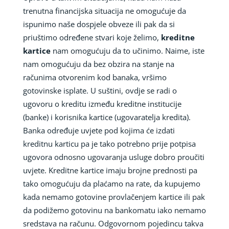
trenutna financijska situacija ne omogućuje da
ispunimo naše dospjele obveze ili pak da si
priuštimo određene stvari koje želimo,
kreditne
kartice
nam omogućuju da to učinimo. Naime, iste
nam omogućuju da bez obzira na stanje na
računima otvorenim kod banaka, vršimo
gotovinske isplate. U suštini, ovdje se radi o
ugovoru o kreditu između kreditne institucije
(banke) i korisnika kartice (ugovaratelja kredita).
Banka određuje uvjete pod kojima će izdati
kreditnu karticu pa je tako potrebno prije potpisa
ugovora odnosno ugovaranja usluge dobro proučiti
uvjete. Kreditne kartice imaju brojne prednosti pa
tako omogućuju da plaćamo na rate, da kupujemo
kada nemamo gotovine provlačenjem kartice ili pak
da podižemo gotovinu na bankomatu iako nemamo
sredstava na računu. Odgovornom pojedincu takva