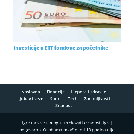
Investicije u ETF fondove za početnike
Naslovna
Financije
Ljepota i zdravlje
Ljubav i veze
Sport
Tech
Zanimljivosti
Znanost
Igre na sreću mogu uzrokovati ovisnost. Igraj
odgovorno. Osobama mlađim od 18 godina nije