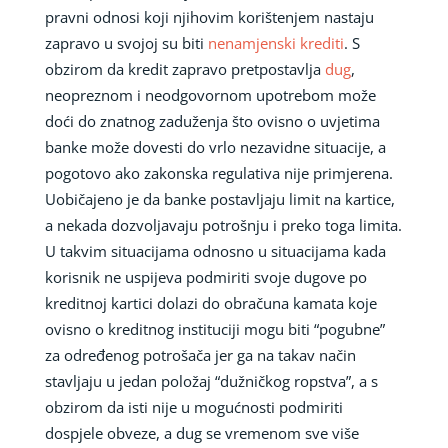
pravni odnosi koji njihovim korištenjem nastaju
zapravo u svojoj su biti
nenamjenski krediti
. S
obzirom da kredit zapravo pretpostavlja
dug
,
neopreznom i neodgovornom upotrebom može
doći do znatnog zaduženja što ovisno o uvjetima
banke može dovesti do vrlo nezavidne situacije, a
pogotovo ako zakonska regulativa nije primjerena.
Uobičajeno je da banke postavljaju limit na kartice,
a nekada dozvoljavaju potrošnju i preko toga limita.
U takvim situacijama odnosno u situacijama kada
korisnik ne uspijeva podmiriti svoje dugove po
kreditnoj kartici dolazi do obračuna kamata koje
ovisno o kreditnog instituciji mogu biti “pogubne”
za određenog potrošača jer ga na takav način
stavljaju u jedan položaj “dužničkog ropstva”, a s
obzirom da isti nije u mogućnosti podmiriti
dospjele obveze, a dug se vremenom sve više