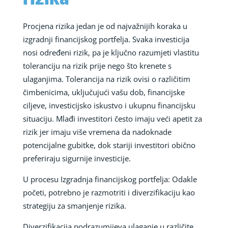
rizika
Procjena rizika jedan je od najvažnijih koraka u
izgradnji financijskog portfelja. Svaka investicija
nosi određeni rizik, pa je ključno razumjeti vlastitu
toleranciju na rizik prije nego što krenete s
ulaganjima. Tolerancija na rizik ovisi o različitim
čimbenicima, uključujući vašu dob, financijske
ciljeve, investicijsko iskustvo i ukupnu financijsku
situaciju. Mlađi investitori često imaju veći apetit za
rizik jer imaju više vremena da nadoknade
potencijalne gubitke, dok stariji investitori obično
preferiraju sigurnije investicije.
U procesu Izgradnja financijskog portfelja: Odakle
početi, potrebno je razmotriti i diverzifikaciju kao
strategiju za smanjenje rizika.
Diverzifikacija podrazumijeva ulaganje u različite