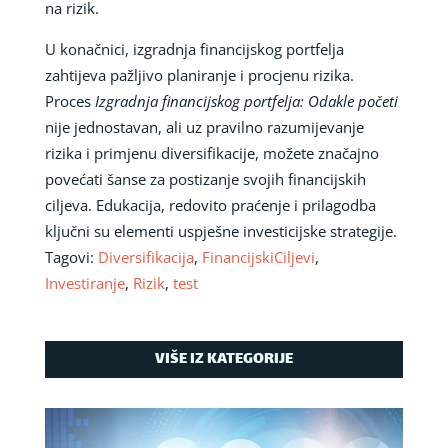
na rizik.
U konačnici, izgradnja financijskog portfelja
zahtijeva pažljivo planiranje i procjenu rizika.
Proces
Izgradnja financijskog portfelja: Odakle početi
nije jednostavan, ali uz pravilno razumijevanje
rizika i primjenu diversifikacije, možete značajno
povećati šanse za postizanje svojih financijskih
ciljeva. Edukacija, redovito praćenje i prilagodba
ključni su elementi uspješne investicijske strategije.
Tagovi:
Diversifikacija
,
FinancijskiCiljevi
,
Investiranje
,
Rizik
,
test
VIŠE IZ KATEGORIJE