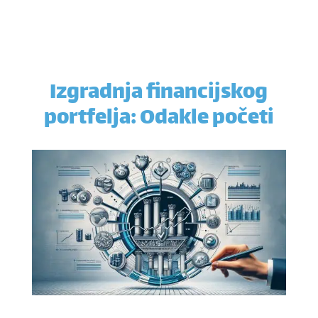
Izgradnja financijskog
portfelja: Odakle početi