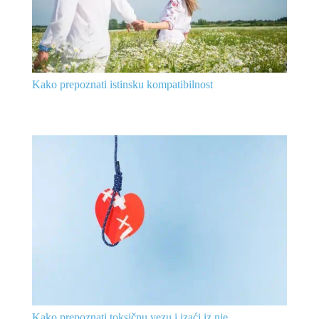
Kako prepoznati istinsku kompatibilnost
Kako prepoznati toksičnu vezu i izaći iz nje