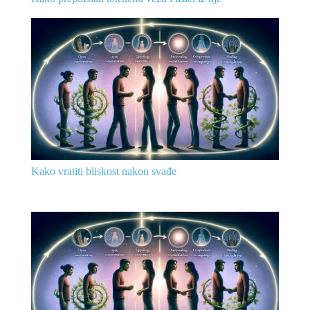
Kako vratiti bliskost nakon svađe