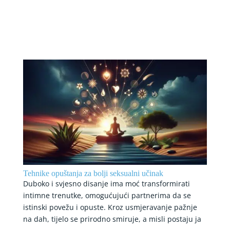
Tehnike opuštanja za bolji seksualni učinak
Duboko i svjesno disanje ima moć transformirati
intimne trenutke, omogućujući partnerima da se
istinski povežu i opuste. Kroz usmjeravanje pažnje
na dah, tijelo se prirodno smiruje, a misli postaju ja