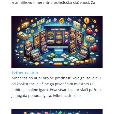
kroz njihovu inherentnu psihološku složenost. Za
Ivibet casino
Ivibet casino nudi brojne prednosti koje ga izdvajaju
od konkurencije i čine ga privlačnim mjestom za
ljubitelje online igara. Prva stvar koja privlači pažnju
je bogata ponuda igara. Ivibet casino sur