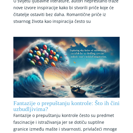
U svijetu ljubavne literature, autori neprestano traže
nove izvore inspiracije kako bi stvorili priče koje će
čitatelje ostaviti bez daha. Romantične priče iz
stvarnog života kao inspiracija često su
Fantazije o prepuštanju kontrole: Što ih čini
uzbudljivima?
Fantazije o prepuštanju kontrole često su predmet
fascinacije i istraživanja jer se dotiču suptilne
granice između mašte i stvarnosti, privlačeći mnoge