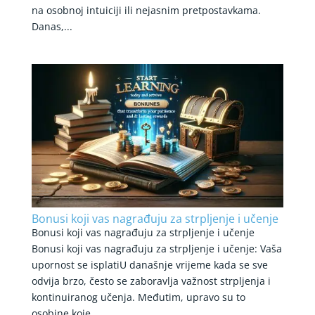
na osobnoj intuiciji ili nejasnim pretpostavkama.
Danas,...
Bonusi koji vas nagrađuju za strpljenje i učenje
Bonusi koji vas nagrađuju za strpljenje i učenje
Bonusi koji vas nagrađuju za strpljenje i učenje: Vaša
upornost se isplatiU današnje vrijeme kada se sve
odvija brzo, često se zaboravlja važnost strpljenja i
kontinuiranog učenja. Međutim, upravo su to
osobine koje...