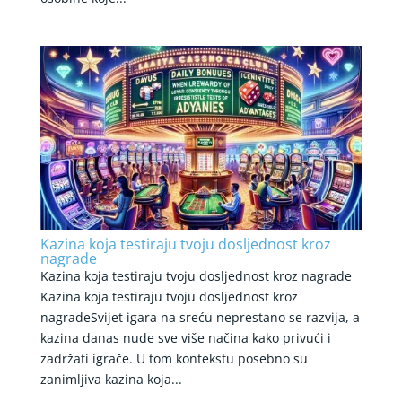
Kazina koja testiraju tvoju dosljednost kroz
nagrade
Kazina koja testiraju tvoju dosljednost kroz nagrade
Kazina koja testiraju tvoju dosljednost kroz
nagradeSvijet igara na sreću neprestano se razvija, a
kazina danas nude sve više načina kako privući i
zadržati igrače. U tom kontekstu posebno su
zanimljiva kazina koja...