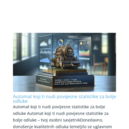
Automat koji ti nudi povijesne statistike za bolje
odluke
Automat koji ti nudi povijesne statistike za bolje
odluke Automat koji ti nudi povijesne statistike za
bolje odluke – tvoj osobni savjetnikDonedavno,
donošenje kvalitetnih odluka temeljilo se uglavnom