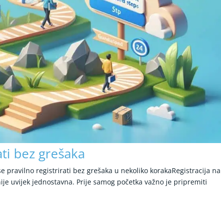
ati bez grešaka
se pravilno registrirati bez grešaka u nekoliko korakaRegistracija na
nije uvijek jednostavna. Prije samog početka važno je pripremiti