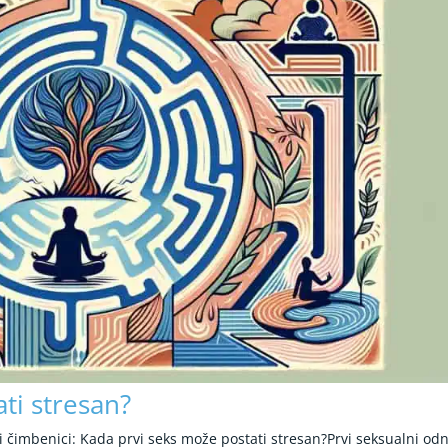
ti stresan?
i čimbenici: Kada prvi seks može postati stresan?Prvi seksualni od