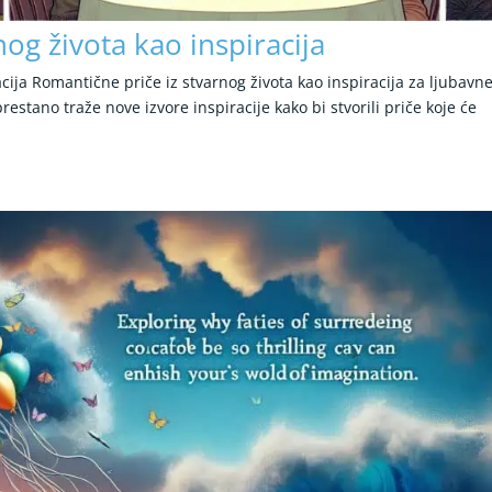
og života kao inspiracija
cija Romantične priče iz stvarnog života kao inspiracija za ljubavn
estano traže nove izvore inspiracije kako bi stvorili priče koje će