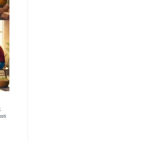
g
sti