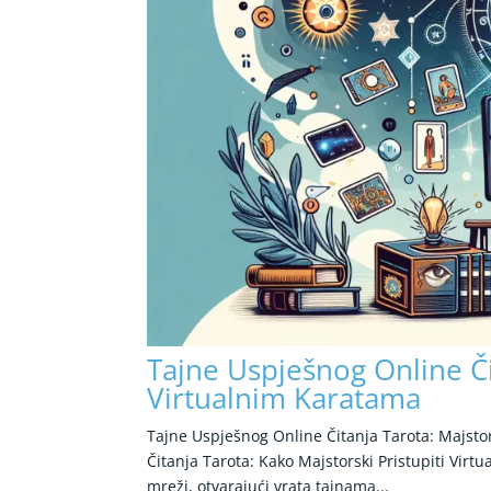
Tajne Uspješnog Online Či
Virtualnim Karatama
Tajne Uspješnog Online Čitanja Tarota: Majsto
Čitanja Tarota: Kako Majstorski Pristupiti Vir
mreži, otvarajući vrata tajnama...