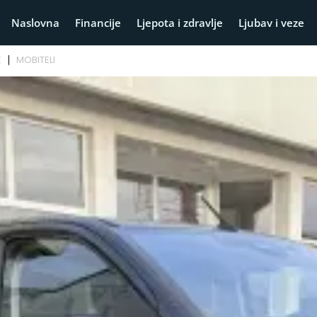
Naslovna
Financije
Ljepota i zdravlje
Ljubav i veze