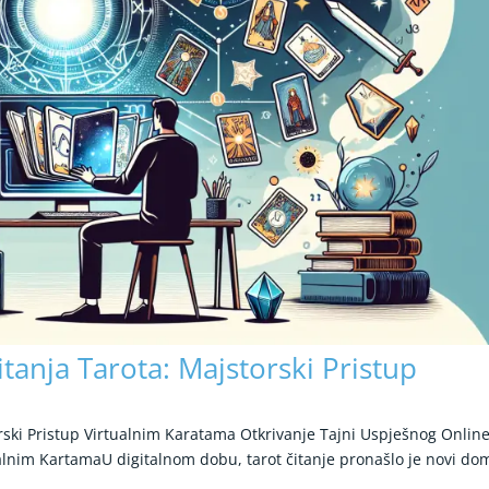
tanja Tarota: Majstorski Pristup
rski Pristup Virtualnim Karatama Otkrivanje Tajni Uspješnog Onlin
tualnim KartamaU digitalnom dobu, tarot čitanje pronašlo je novi do