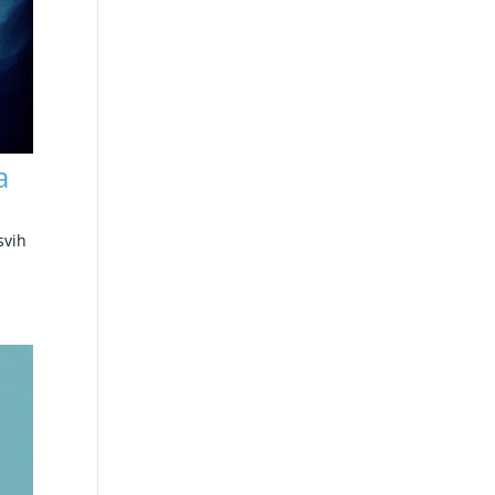
a
svih