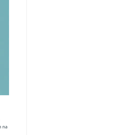
e
m na