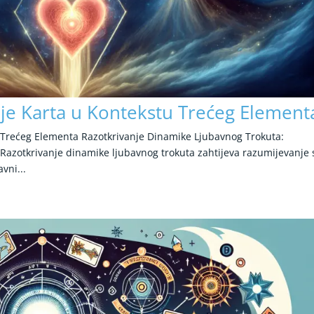
je Karta u Kontekstu Trećeg Element
 Trećeg Elementa Razotkrivanje Dinamike Ljubavnog Trokuta:
azotkrivanje dinamike ljubavnog trokuta zahtijeva razumijevanje 
vni...