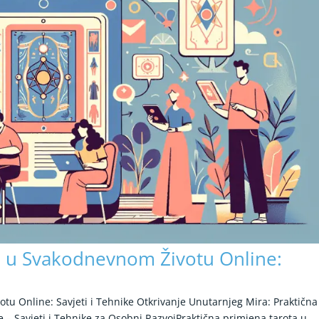
a u Svakodnevnom Životu Online:
tu Online: Savjeti i Tehnike Otkrivanje Unutarnjeg Mira: Praktična
– Savjeti i Tehnike za Osobni RazvojPraktična primjena tarota u