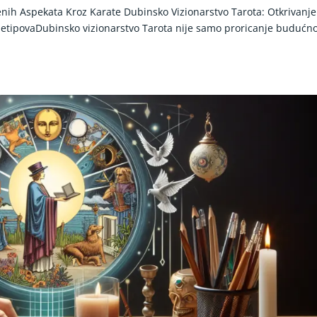
enih Aspekata Kroz Karate Dubinsko Vizionarstvo Tarota: Otkrivanje
hetipovaDubinsko vizionarstvo Tarota nije samo proricanje budućno