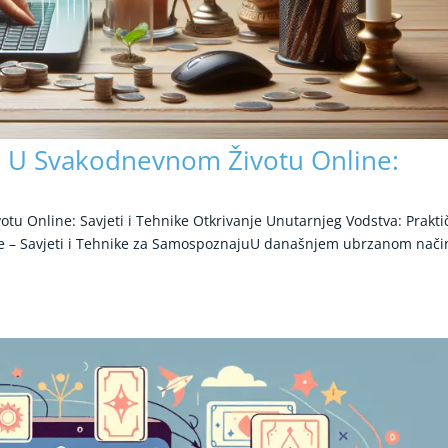
a U Svakodnevnom Životu Online:
tu Online: Savjeti i Tehnike Otkrivanje Unutarnjeg Vodstva: Prakti
e – Savjeti i Tehnike za SamospoznajuU današnjem ubrzanom nači