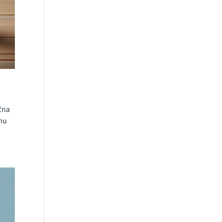
čna
nu