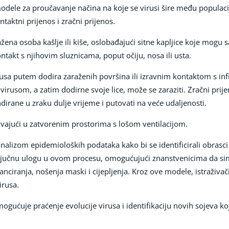
modele za proučavanje načina na koje se virusi šire među populacij
ntaktni prijenos i zračni prijenos.
ena osoba kašlje ili kiše, oslobađajući sitne kapljice koje mogu s
takt s njihovim sluznicama, poput očiju, nosa ili usta.
irusa putem dodira zaraženih površina ili izravnim kontaktom s i
usom, a zatim dodirne svoje lice, može se zaraziti. Zračni prijen
dirane u zraku dulje vrijeme i putovati na veće udaljenosti.
avajući u zatvorenim prostorima s lošom ventilacijom.
nalizom epidemioloških podataka kako bi se identificirali obrasci š
jučnu ulogu u ovom procesu, omogućujući znanstvenicima da simuli
nciranja, nošenja maski i cijepljenja. Kroz ove modele, istraživač
irusa.
ćuje praćenje evolucije virusa i identifikaciju novih sojeva koji 