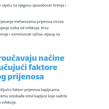
e utječu na njegovu sposobnost širenja i
umijevanje mehanizama prijenosa virusa
nje rizika od infekcije. Kroz
ije i minimizirati njihov utjecaj na
proučavaju načine
učujući faktore
og prijenosa
ljučni faktori prijenosa kapljicama,
 čemu oslobađa sitne kapljice koje sadrže
 infekcije.