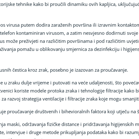
torijske tehnike kako bi proučili dinamiku ovih kapljica, uključujuć
nos virusa putem dodira zaraženih površina ili izravnim kontakto
elefon kontaminiran virusom, a zatim nesvjesno dodirnuti svoje li
s može preživjeti na različitim površinama i pod različitim uvjeti
aživanja pomažu u oblikovanju smjernica za dezinfekciju i higijen
irusnih čestica kroz zrak, posebno je izazovan za proučavanje.
 u zraku dulje vrijeme i putovati na veće udaljenosti, što povećav
nici koriste modele protoka zraka i tehnologije filtracije kako bi p
a razvoj strategija ventilacije i filtracije zraka koje mogu smanjit
je proučavanje društvenih i bihevioralnih faktora koji utječu na š
ja maski, održavanja fizičke distance i pridržavanja higijenskih mj
ete, intervjue i druge metode prikupljanja podataka kako bi razumj