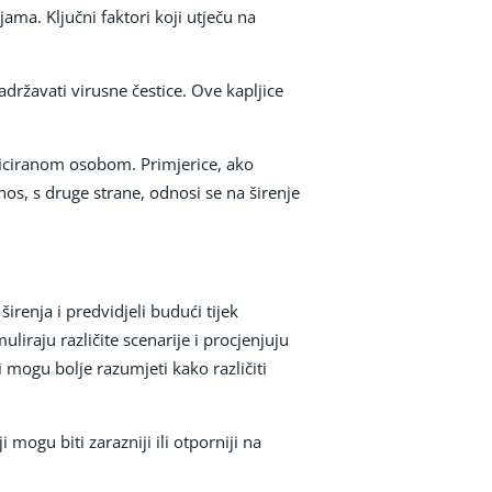
ama. Ključni faktori koji utječu na
adržavati virusne čestice. Ove kapljice
nficiranom osobom. Primjerice, ako
os, s druge strane, odnosi se na širenje
irenja i predvidjeli budući tijek
raju različite scenarije i procjenjuju
i mogu bolje razumjeti kako različiti
mogu biti zarazniji ili otporniji na