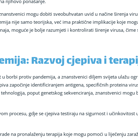
 na njihovo ponašanje.
znanstvenici mogu dobiti sveobuhvatan uvid u načine širenja virusa 
mija nije samo teorijska, već ima praktične implikacije koje mogu
naja, moguće je bolje razumjeti i kontrolirati širenje virusa, čime
mija: Razvoj cjepiva i terapi
kt u borbi protiv pandemija, a znanstvenici diljem svijeta ulažu o
epiva započinje identificiranjem antigena, specifičnih proteina vir
tehnologija, poput genetskog sekvenciranja, znanstvenici mogu brzo
ovom procesu, gdje se cjepiva testiraju na sigurnost i učinkovitost
i rade na pronalaženju terapija koje mogu pomoći u liječenju zaraž