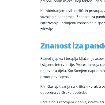
preporučenih mjera i koji faktori utječu
Kombiniranjem ovih različitih pristupa, 
suzbijanje pandemija. Znanost iza pande
istraživanje i primjenu znanstvenih spoz
zdravlje.
Znanost iza pande
Razvoj cjepiva i terapija ključan je aspe
i sigurne intervencije. Proces razvoja cj
odgovor u tijelu. Korištenjem naprednih 
prototipove cjepiva.
Klinička ispitivanja su kritičan korak u 
odobrena za široku upotrebu.
Paralelno s razvojem cjepiva, istraživač