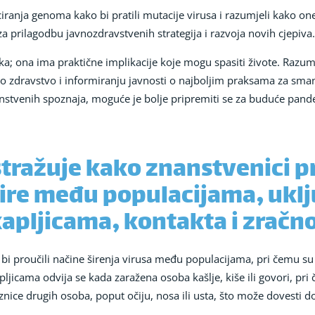
iranja genoma kako bi pratili mutacije virusa i razumjeli kako on
 za prilagodbu javnozdravstvenih strategija i razvoja novih cjepiva.
ka; ona ima praktične implikacije koje mogu spasiti živote. Raz
 zdravstvo i informiranju javnosti o najboljim praksama za smanje
nstvenih spoznaja, moguće je bolje pripremiti se za buduće pandem
stražuje kako znanstvenici 
 šire među populacijama, uklj
apljicama, kontakta i zračn
i proučili načine širenja virusa među populacijama, pri čemu su k
jicama odvija se kada zaražena osoba kašlje, kiše ili govori, pri
nice drugih osoba, poput očiju, nosa ili usta, što može dovesti do