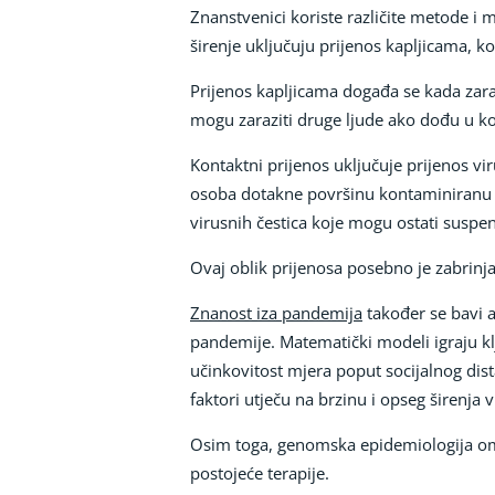
Znanstvenici koriste različite metode i 
širenje uključuju prijenos kapljicama, ko
Prijenos kapljicama događa se kada zaraž
mogu zaraziti druge ljude ako dođu u kon
Kontaktni prijenos uključuje prijenos v
osoba dotakne površinu kontaminiranu vir
virusnih čestica koje mogu ostati suspen
Ovaj oblik prijenosa posebno je zabrinj
Znanost iza pandemija
također se bavi a
pandemije. Matematički modeli igraju kl
učinkovitost mjera poput socijalnog dista
faktori utječu na brzinu i opseg širenja v
Osim toga, genomska epidemiologija omogu
postojeće terapije.