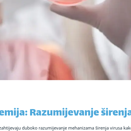
emija: Razumijevanje širenja
ahtijevaju duboko razumijevanje mehanizama širenja virusa kako b