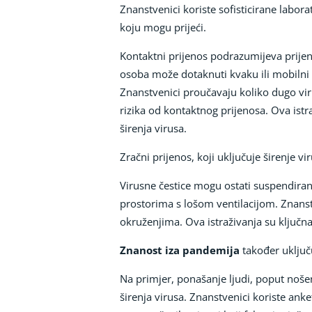
Znanstvenici koriste sofisticirane labora
koju mogu prijeći.
Kontaktni prijenos podrazumijeva prije
osoba može dotaknuti kvaku ili mobilni t
Znanstvenici proučavaju koliko dugo viru
rizika od kontaktnog prijenosa. Ova istr
širenja virusa.
Zračni prijenos, koji uključuje širenje v
Virusne čestice mogu ostati suspendirane
prostorima s lošom ventilacijom. Znanstve
okruženjima. Ova istraživanja su ključna z
Znanost iza pandemija
također uključu
Na primjer, ponašanje ljudi, poput nošen
širenja virusa. Znanstvenici koriste ank