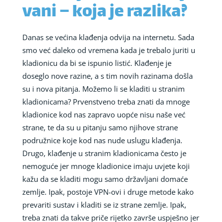
vani – koja je razlika?
Danas se većina klađenja odvija na internetu. Sada
smo već daleko od vremena kada je trebalo juriti u
kladionicu da bi se ispunio listić. Klađenje je
doseglo nove razine, a s tim novih razinama došla
su i nova pitanja. Možemo li se kladiti u stranim
kladionicama? Prvenstveno treba znati da mnoge
kladionice kod nas zapravo uopće nisu naše već
strane, te da su u pitanju samo njihove strane
podružnice koje kod nas nude uslugu klađenja.
Drugo, klađenje u stranim kladionicama često je
nemoguće jer mnoge kladionice imaju uvjete koji
kažu da se kladiti mogu samo državljani domaće
zemlje. Ipak, postoje VPN-ovi i druge metode kako
prevariti sustav i kladiti se iz strane zemlje. Ipak,
treba znati da takve priče rijetko završe uspješno jer