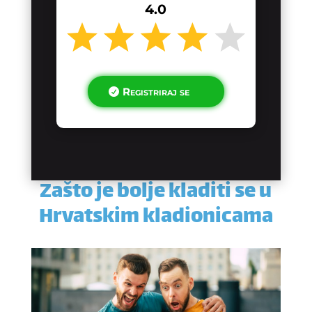
4.0
Registriraj se
Zašto je bolje kladiti se u
Hrvatskim kladionicama