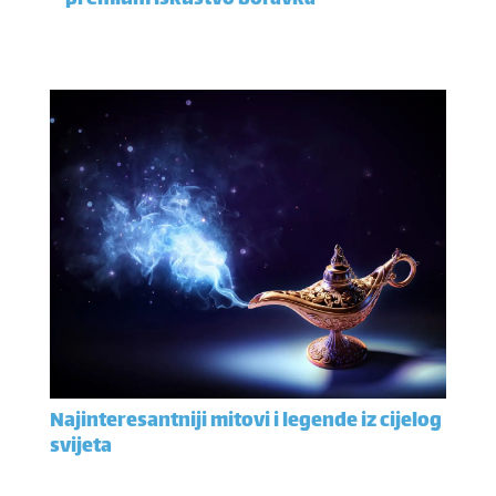
– premium iskustvo boravka
Najinteresantniji mitovi i legende iz cijelog
svijeta