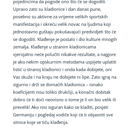
pojedincima da pogode ono što će se dogoditi.
Upravo zato su kladionice i dan danas pune,
posebno su aktivne za vrijeme velikih sportskih
manifestacija i okreću velik novac na ljudima koji
jednostavno guštaju pokušavajući predvidjeti što će
se dogoditi. Klađenje je postalo i dio kulture mnogih
zemalja. Klađenje u stranim kladionicama
vjerojatno neće polučiti nikakve rezultate, a najgore
je ako nekim opskurnim metodama uspijete uplatiti
listić u stranoj kladionici i onda kada dobijete, oni
Vas skuže i na kraju ne dobijete ni lipe. Zato igraj na
sigurno i drži se domaćih kladionica – ionako
koeficijenti nisu toliko drukčiji, a konačni dobitak
dobro će ti doći neovisno o tome je li on bio velik ili
prevelik! Ako nisi siguran kako se kladiti, posjeti
Germaniju i pogledaj vodiče koji će ti objasniti sve
sitnice koje se tiču klađenja.