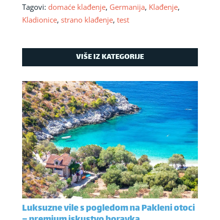
Tagovi:
domaće klađenje
,
Germanija
,
Klađenje
,
Kladionice
,
strano klađenje
,
test
VIŠE IZ KATEGORIJE
Luksuzne vile s pogledom na Pakleni otoci