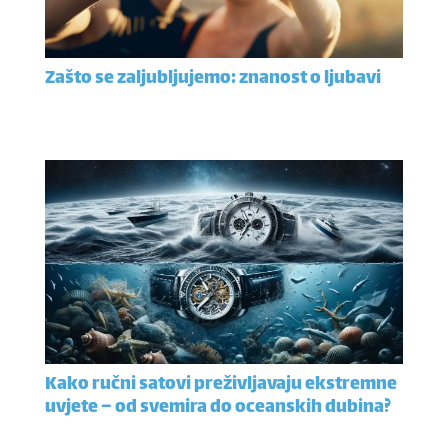
Zašto se zaljubljujemo: znanost o ljubavi
Kako ručni satovi preživljavaju ekstremne
uvjete – od svemira do oceanskih dubina?