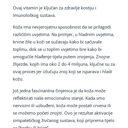
Ovaj vitamin je ključan za zdravlje kostiju i
imunološkog sustava.
Koža ima nevjerojatnu sposobnost da se prilagodi
različitim uvjetima. Na primjer, u hladnim uvjetima,
krvne žile u koži se sužavaju kako bi sačuvale
toplinu, dok se u toplim uvjetima šire kako bi
omogućile hlađenje tijela putem znojenja. Znojne
žlijezde, kojih ima oko 2 do 4 milijuna, ključne su za
ovaj proces jer izlučuju znoj koji se isparava i hladi
kožu.
Još jedna fascinantna činjenica je da koža može
reflektirati naše emocionalno stanje. Kada smo
nervozni ili uzbuđeni, koža može postati crvena ili
se možemo početi znojiti. Ovo je rezultat aktivacije
simpatetičkog živčanog sustava, koji priprema tijelo
za “borbu ili bijeg”.