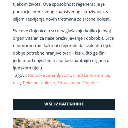
tijekom života. Ova sposobnost regeneracije je
područje intenzivnog znanstvenog istraživanja, s
ciljem razvijanja novih tretmana za srčane bolesti.
Sve ove činjenice o srcu naglašavaju koliko je ovaj
organ vitalan za naše preživljavanje i dobrobit. Srce
neumorno radi kako bi osiguralo da svaki dio tijela
dobije potrebne hranjive tvari i kisik, što ga čini
jednim od najvažnijih i najfascinantnijih organa u
ljudskom tijelu.
Tagovi:
Biološke zanimljivosti
,
Ljudska anatomija
,
test
,
Tjelesne funkcije
,
Zdravstvene činjenice
VIŠE IZ KATEGORIJE