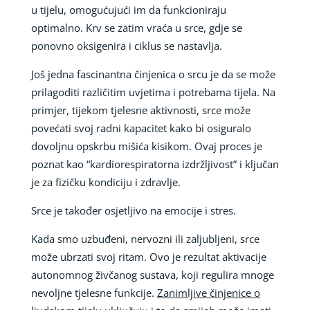
u tijelu, omogućujući im da funkcioniraju
optimalno. Krv se zatim vraća u srce, gdje se
ponovno oksigenira i ciklus se nastavlja.
Još jedna fascinantna činjenica o srcu je da se može
prilagoditi različitim uvjetima i potrebama tijela. Na
primjer, tijekom tjelesne aktivnosti, srce može
povećati svoj radni kapacitet kako bi osiguralo
dovoljnu opskrbu mišića kisikom. Ovaj proces je
poznat kao “kardiorespiratorna izdržljivost” i ključan
je za fizičku kondiciju i zdravlje.
Srce je također osjetljivo na emocije i stres.
Kada smo uzbuđeni, nervozni ili zaljubljeni, srce
može ubrzati svoj ritam. Ovo je rezultat aktivacije
autonomnog živčanog sustava, koji regulira mnoge
nevoljne tjelesne funkcije.
Zanimljive činjenice o