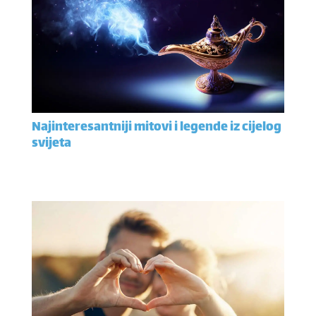
Najinteresantniji mitovi i legende iz cijelog
svijeta