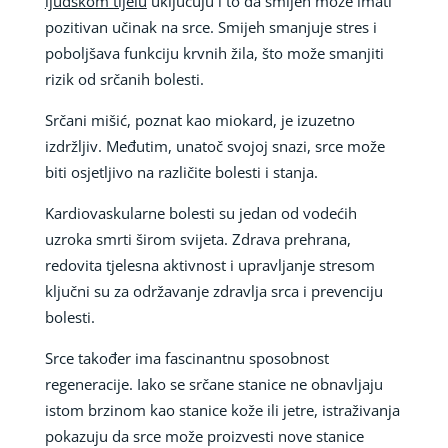
ljudskom tijelu
uključuju i to da smijeh može imati
pozitivan učinak na srce. Smijeh smanjuje stres i
poboljšava funkciju krvnih žila, što može smanjiti
rizik od srčanih bolesti.
Srčani mišić, poznat kao miokard, je izuzetno
izdržljiv. Međutim, unatoč svojoj snazi, srce može
biti osjetljivo na različite bolesti i stanja.
Kardiovaskularne bolesti su jedan od vodećih
uzroka smrti širom svijeta. Zdrava prehrana,
redovita tjelesna aktivnost i upravljanje stresom
ključni su za održavanje zdravlja srca i prevenciju
bolesti.
Srce također ima fascinantnu sposobnost
regeneracije. Iako se srčane stanice ne obnavljaju
istom brzinom kao stanice kože ili jetre, istraživanja
pokazuju da srce može proizvesti nove stanice