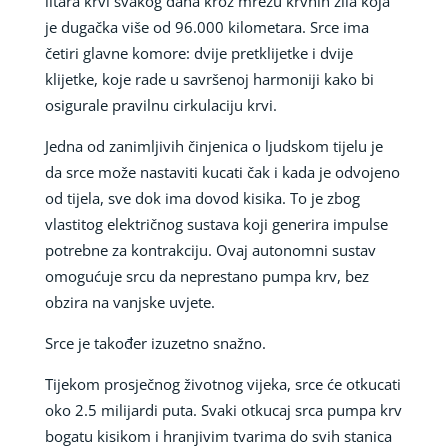
litara krvi svakog dana kroz mrežu krvnih žila koja
je dugačka više od 96.000 kilometara. Srce ima
četiri glavne komore: dvije pretklijetke i dvije
klijetke, koje rade u savršenoj harmoniji kako bi
osigurale pravilnu cirkulaciju krvi.
Jedna od zanimljivih činjenica o ljudskom tijelu je
da srce može nastaviti kucati čak i kada je odvojeno
od tijela, sve dok ima dovod kisika. To je zbog
vlastitog električnog sustava koji generira impulse
potrebne za kontrakciju. Ovaj autonomni sustav
omogućuje srcu da neprestano pumpa krv, bez
obzira na vanjske uvjete.
Srce je također izuzetno snažno.
Tijekom prosječnog životnog vijeka, srce će otkucati
oko 2.5 milijardi puta. Svaki otkucaj srca pumpa krv
bogatu kisikom i hranjivim tvarima do svih stanica