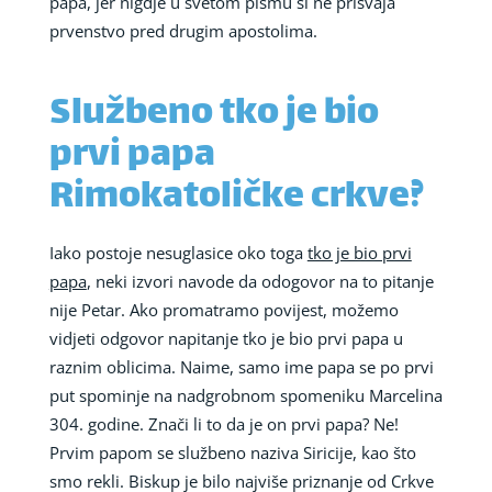
papa, jer nigdje u svetom pismu si ne prisvaja
prvenstvo pred drugim apostolima.
Službeno tko je bio
prvi papa
Rimokatoličke crkve?
Iako postoje nesuglasice oko toga
tko je bio prvi
papa
, neki izvori navode da odogovor na to pitanje
nije Petar. Ako promatramo povijest, možemo
vidjeti odgovor napitanje tko je bio prvi papa u
raznim oblicima. Naime, samo ime papa se po prvi
put spominje na nadgrobnom spomeniku Marcelina
304. godine. Znači li to da je on prvi papa? Ne!
Prvim papom se službeno naziva Siricije, kao što
smo rekli. Biskup je bilo najviše priznanje od Crkve