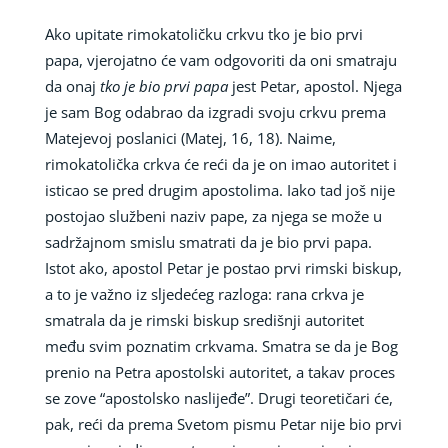
Ako upitate rimokatoličku crkvu tko je bio prvi
papa, vjerojatno će vam odgovoriti da oni smatraju
da onaj
tko je bio prvi papa
jest Petar, apostol. Njega
je sam Bog odabrao da izgradi svoju crkvu prema
Matejevoj poslanici (Matej, 16, 18). Naime,
rimokatolička crkva će reći da je on imao autoritet i
isticao se pred drugim apostolima. Iako tad još nije
postojao službeni naziv pape, za njega se može u
sadržajnom smislu smatrati da je bio prvi papa.
Istot ako, apostol Petar je postao prvi rimski biskup,
a to je važno iz sljedećeg razloga: rana crkva je
smatrala da je rimski biskup središnji autoritet
među svim poznatim crkvama. Smatra se da je Bog
prenio na Petra apostolski autoritet, a takav proces
se zove “apostolsko naslijeđe”. Drugi teoretičari će,
pak, reći da prema Svetom pismu Petar nije bio prvi