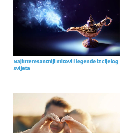
Najinteresantniji mitovi i legende iz cijelog
svijeta