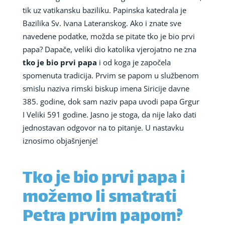
tik uz vatikansku baziliku. Papinska katedrala je
Bazilika Sv. Ivana Lateranskog. Ako i znate sve
navedene podatke, možda se pitate tko je bio prvi
papa? Dapače, veliki dio katolika vjerojatno ne zna
tko je bio prvi papa
i od koga je započela
spomenuta tradicija. Prvim se papom u službenom
smislu naziva rimski biskup imena Siricije davne
385. godine, dok sam naziv papa uvodi papa Grgur
I Veliki 591 godine. Jasno je stoga, da nije lako dati
jednostavan odgovor na to pitanje. U nastavku
iznosimo objašnjenje!
Tko je bio prvi papa i
možemo li smatrati
Petra prvim papom?