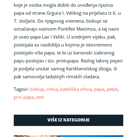
koje je osoba mogla dobiti do uvođenja njaziva
papa od strane Grgura I. Velikog na prijelazu iz 6. u
7. stoljeće. Do njegovog vremena, biskupi se
označavaju nazivom Pontifex Maximus, a taj naziv
je uveo papa Lav I Veliki. U srednjem vijeku, pak,
postojala su razdoblja u kojima je istovremeno
postojalo više papa, te bi uz kanonski izabranog
papu postojao i tzv. protupapa. Razlog takvoj pojavi
je podjela unutar samog Kardilanolskog zboga, ili
pak samovolja tadašnjih rimskih vladara.
Tagovi:
biskup
,
crkva
,
katolička crkva
,
papa
,
petar
,
prvi papa
,
test
VIŠE IZ KATEGORIJE