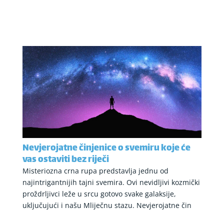
Nevjerojatne činjenice o svemiru koje će
vas ostaviti bez riječi
Misteriozna crna rupa predstavlja jednu od
najintrigantnijih tajni svemira. Ovi nevidljivi kozmički
proždrljivci leže u srcu gotovo svake galaksije,
uključujući i našu Mliječnu stazu. Nevjerojatne čin