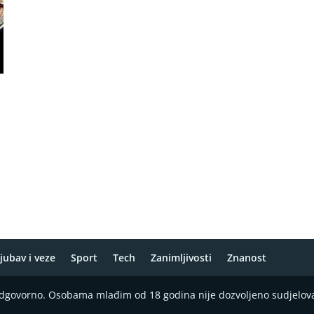
jubav i veze
Sport
Tech
Zanimljivosti
Znanost
 odgovorno. Osobama mlađim od 18 godina nije dozvoljeno sudjelov