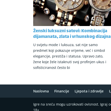
Ženski luksuzni satovi: Kombinacija
dijamanata, zlata i vrhunskog dizajna
U svijetu mode i luksuza, sat nije samo
predmet koji pokazuje vrijeme, već i simbol
elegancije, prestiža i statusa. Upravo zato,
žene koje žele istaknuti svoj profinjen ukus i
sofisticiranost često bi
Naslovna
Financije
Ljepota i zdravlje
L
Igre na sreću mogu uzrokovati ovisnost. Igraj
18+