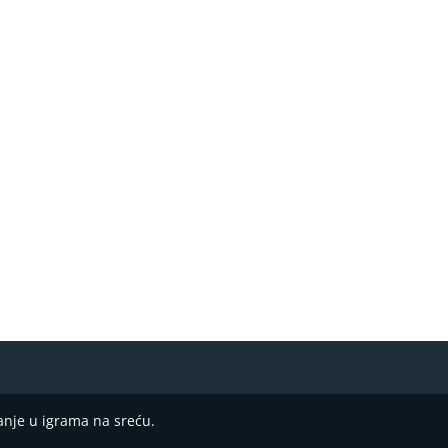
anje u igrama na sreću.