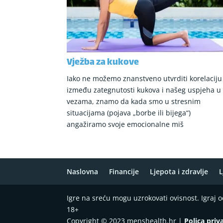
Vježba za kukove
Iako ne možemo znanstveno utvrditi korelaciju
između zategnutosti kukova i našeg uspjeha u
vezama, znamo da kada smo u stresnim
situacijama (pojava „borbe ili bijega“)
angažiramo svoje emocionalne miš
Naslovna
Financije
Ljepota i zdravlje
L
Igre na sreću mogu uzrokovati ovisnost. Igraj
18+
Copyright © 2023 menshealth.hr |
Polica priv