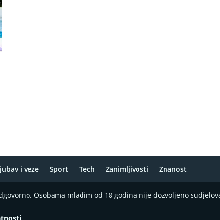
jubav i veze
Sport
Tech
Zanimljivosti
Znanost
 odgovorno. Osobama mlađim od 18 godina nije dozvoljeno sudjelov
atnosti