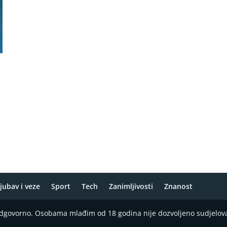
jubav i veze
Sport
Tech
Zanimljivosti
Znanost
 odgovorno. Osobama mlađim od 18 godina nije dozvoljeno sudjelov