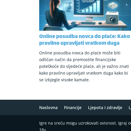
Online posudba novca do plaće: Kako
pravilno upravljati vratkom duga
Online posudba novca do plaće može biti
odličan način da premostite financijske
poteškoće do sljedeće plaće, ali je važno znati
kako pravilno upravljati vratkom duga kako bi
se izbjegle visoke kamate.
Naslovna
Financije
Ljepota i zdravlje
L
Igre na sreću mogu uzrokovati ovisnost. Igraj
18+