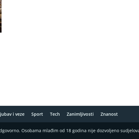
jubav i veze
Sport
Tech
Zanimljivosti
Znanost
 odgovorno. Osobama mlađim od 18 godina nije dozvoljeno sudjelov