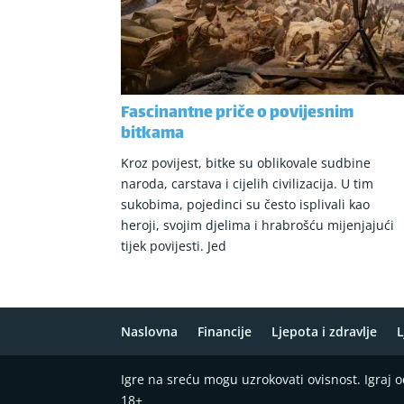
Fascinantne priče o povijesnim
bitkama
Kroz povijest, bitke su oblikovale sudbine
naroda, carstava i cijelih civilizacija. U tim
sukobima, pojedinci su često isplivali kao
heroji, svojim djelima i hrabrošću mijenjajući
tijek povijesti. Jed
Naslovna
Financije
Ljepota i zdravlje
L
Igre na sreću mogu uzrokovati ovisnost. Igraj
18+