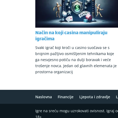
Način na koji casina manipuliraju
igračima
Svaki igrač koji kroči u casino suočava se s
brojnim pažljivo osmišljenim tehnikama koje
ga nesvjesno potiču na dulji boravak i veće
trošenje novca. Jedan od glavnih elemenata je
prostorna organizacij
Naslovna
Financije
Ljepota i zdravlje
L
Igre na sreću mogu uzrokovati ovisnost. Igraj
18+