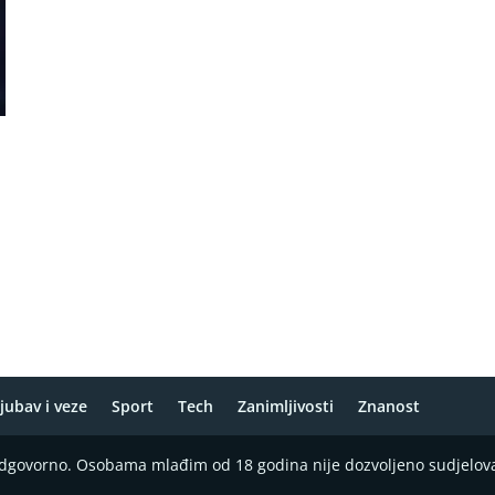
jubav i veze
Sport
Tech
Zanimljivosti
Znanost
 odgovorno. Osobama mlađim od 18 godina nije dozvoljeno sudjelov