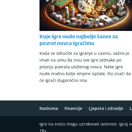
Koje igre nude najbolje šanse za
povrat novca igračima
Kada se odlučite za igranje u casinu, važno je
imati na umu da nisu sve igre jednake po
pitanju povrata uloženog novca. Neke igre
nude znatno bolje omjere isplate, što znači da
će igrači dugoročno ima
Naslovna
Financije
Ljepota i zdravlje
L
Igre na sreću mogu uzrokovati ovisnost. Igraj
18+