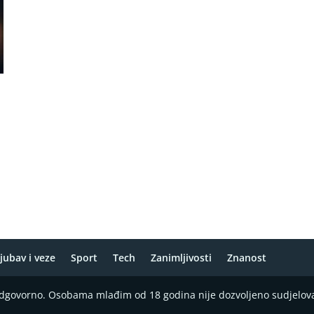
jubav i veze
Sport
Tech
Zanimljivosti
Znanost
 odgovorno. Osobama mlađim od 18 godina nije dozvoljeno sudjelov