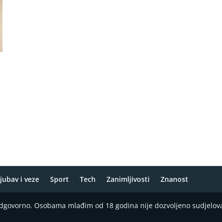
jubav i veze
Sport
Tech
Zanimljivosti
Znanost
 odgovorno. Osobama mlađim od 18 godina nije dozvoljeno sudjelov