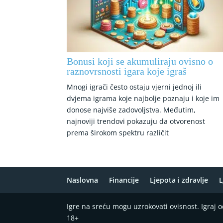
Bonusi koji se akumuliraju ovisno o
raznovrsnosti igara koje igraš
Mnogi igrači često ostaju vjerni jednoj ili
dvjema igrama koje najbolje poznaju i koje im
donose najviše zadovoljstva. Međutim,
najnoviji trendovi pokazuju da otvorenost
prema širokom spektru različit
Naslovna
Financije
Ljepota i zdravlje
L
Igre na sreću mogu uzrokovati ovisnost. Igraj
18+