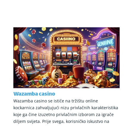
Wazamba casino
Wazamba casino se ističe na tržištu online
kockarnica zahvaljujući nizu privlačnih karakteristika
koje ga čine izuzetno privlačnim izborom za igrače
diljem svijeta. Prije svega, korisničko iskustvo na