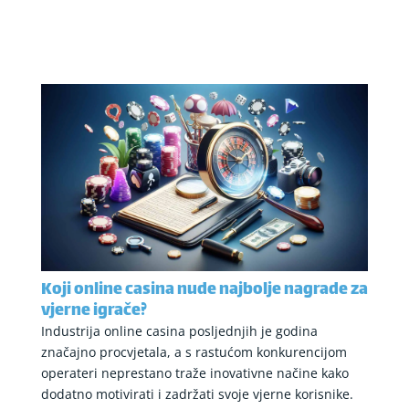
Koji online casina nude najbolje nagrade za
vjerne igrače?
Industrija online casina posljednjih je godina
značajno procvjetala, a s rastućom konkurencijom
operateri neprestano traže inovativne načine kako
dodatno motivirati i zadržati svoje vjerne korisnike.