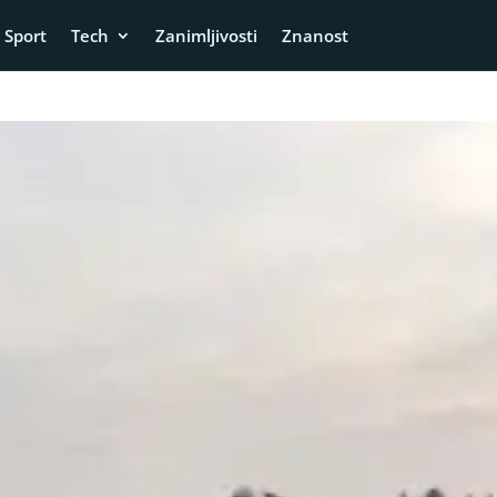
Sport
Tech
Zanimljivosti
Znanost